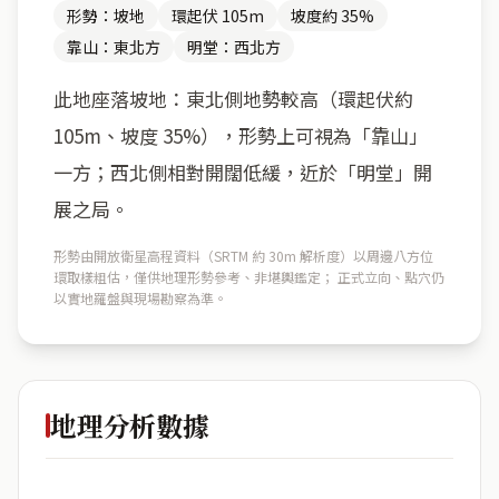
形勢：坡地
環起伏 105m
坡度約 35%
靠山：東北方
明堂：西北方
此地座落坡地：東北側地勢較高（環起伏約
105m、坡度 35%），形勢上可視為「靠山」
一方；西北側相對開闊低緩，近於「明堂」開
展之局。
形勢由開放衛星高程資料（SRTM 約 30m 解析度）以周邊八方位
環取樣粗估，僅供地理形勢參考、非堪輿鑑定； 正式立向、點穴仍
以實地羅盤與現場勘察為準。
地理分析數據