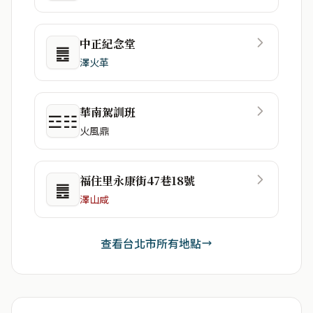
中正紀念堂
䷌
澤火革
華南駕訓班
☲☷
火風鼎
福住里永康街47巷18號
䷌
澤山咸
查看台北市所有地點