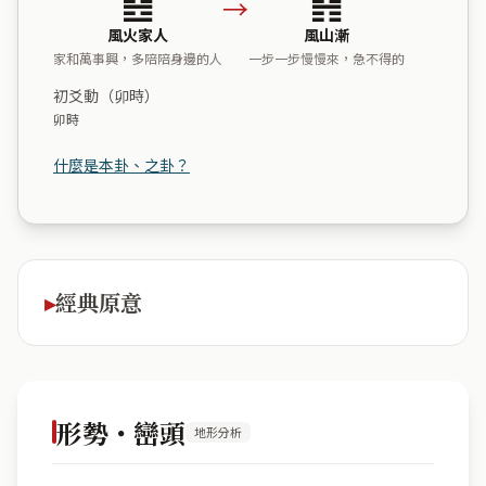
→
風火家人
風山漸
家和萬事興，多陪陪身邊的人
一步一步慢慢來，急不得的
初爻動（卯時）
卯時
什麼是本卦、之卦？
經典原意
形勢・巒頭
地形分析