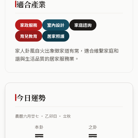
適合產業
家政服務
室內設計
家庭諮詢
育兒教育
居家照護
家人卦風自火出象徵家道有常，適合維繫家庭和
諧與生活品質的居家服務業。
今日運勢
農曆六月廿七 ・ 乙卯日 ・ 立秋
本卦
之卦
䷤
䷴