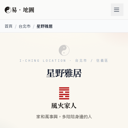
☯
易．地圖
首頁
/
台北市
/
星野雅居
☯
I-CHING LOCATION · 台北市 / 信義區
星野雅居
䷤
風火家人
家和萬事興，多陪陪身邊的人