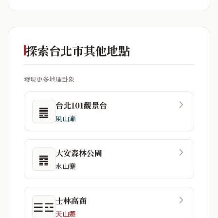
探索台北市其他地點
發現更多地理卦象
台北101觀景台
䷌
風山漸
大安森林公園
䷴
水山蹇
士林高商
☰☲
天山遯