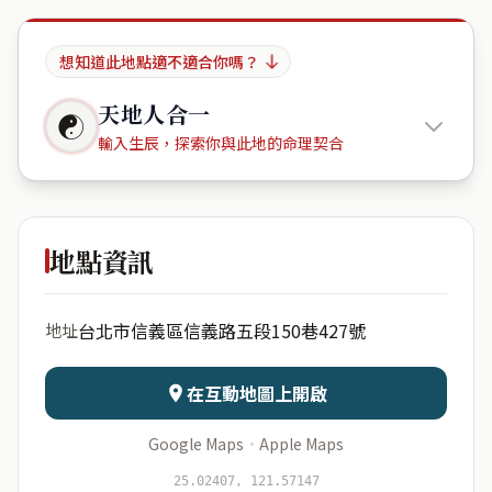
想知道此地點適不適合你嗎？
天地人合一
☯
輸入生辰，探索你與此地的命理契合
星野雅居
地點資訊
出生年份
月份
台北市信義區信義路五段150巷427號
地址
日期
出生時辰
在互動地圖上開啟
Google Maps
·
Apple Maps
開始分析
資料僅用於即時分析，不會儲存於伺服器
25.02407, 121.57147