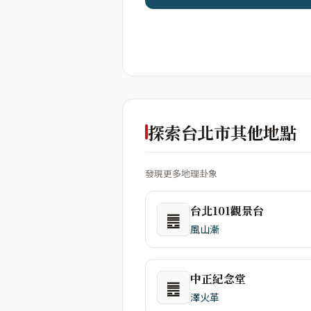
探索台北市其他地點
發現更多地理卦象
台北101觀景台
䷌
風山漸
中正紀念堂
䷌
澤火革