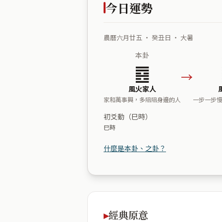
今日運勢
農曆六月廿五 ・ 癸丑日 ・ 大暑
本卦
䷤
→
風火家人
家和萬事興，多陪陪身邊的人
一步一步
初爻動（巳時）
巳時
什麼是本卦、之卦？
經典原意