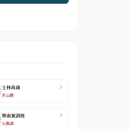
士林高商
☲
天山遯
華南駕訓班
☷
火風鼎