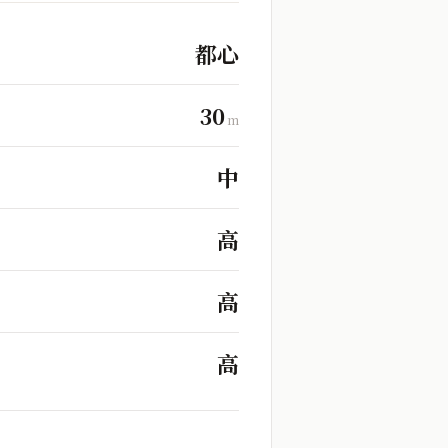
都心
30
m
中
高
高
高