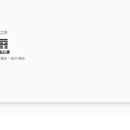
之卦
䷴
風山漸
慢慢來，急不得的