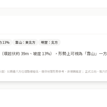
 13%
靠山：東北方
明堂：北方
環起伏約 39m、坡度 13%），形勢上可視為「靠山」一
m 解析度）以周邊八方位環取樣粗估，僅供地理形勢參考、非堪輿鑑定； 正式立向、點