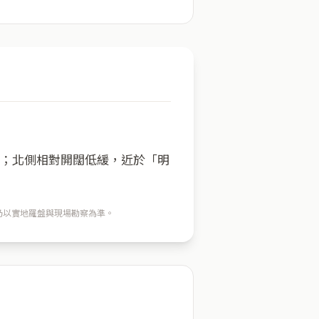
方；北側相對開闊低緩，近於「明
穴仍以實地羅盤與現場勘察為準。