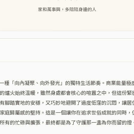
家和萬事興，多陪陪身邊的人
的爐火始終溫暖，雖然身處都會核心的喧囂之中，但這份緊
有腳踏實地的安穩，又巧妙地避開了過度低窪的沉悶，讓居
家庭歸屬感的堅持。這是一個讓你在追求世俗成就的同時，
所有的忙碌與擴張，最終都是為了守護那一盞為你而留的燈。