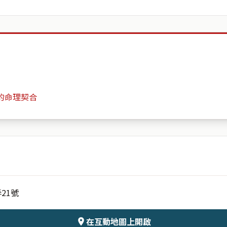
的命理契合
昇陽Grand
月份
日期
21號
會儲存於伺服器
在互動地圖上開啟