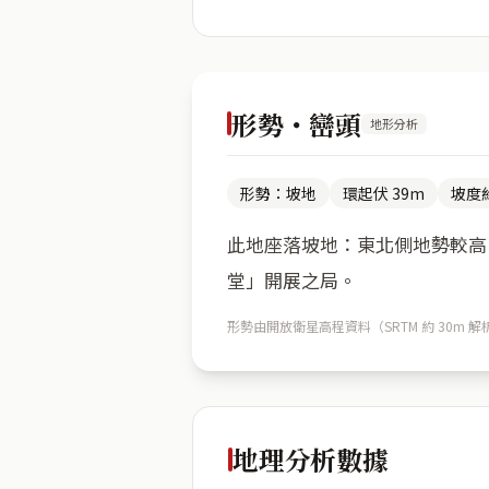
形勢・巒頭
地形分析
形勢：坡地
環起伏 39m
坡度約
此地座落坡地：東北側地勢較高（
堂」開展之局。
形勢由開放衛星高程資料（SRTM 約 30
地理分析數據