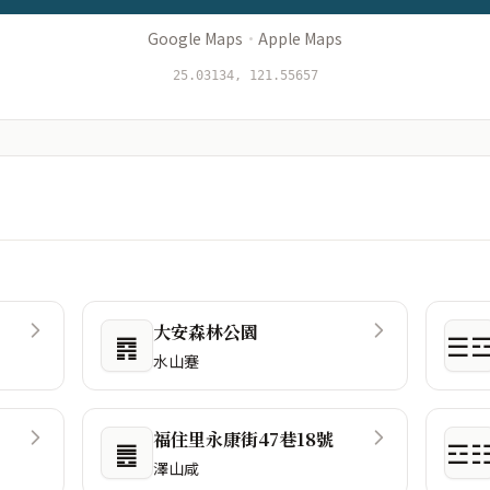
Google Maps
·
Apple Maps
25.03134, 121.55657
大安森林公園
䷴
☰
水山蹇
福住里永康街47巷18號
䷌
☲
澤山咸