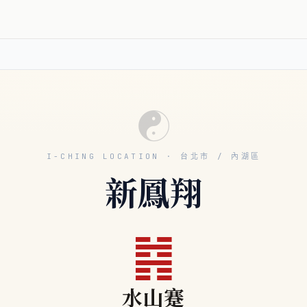
☯
I-CHING LOCATION · 台北市 / 內湖區
新鳳翔
䷦
水山蹇