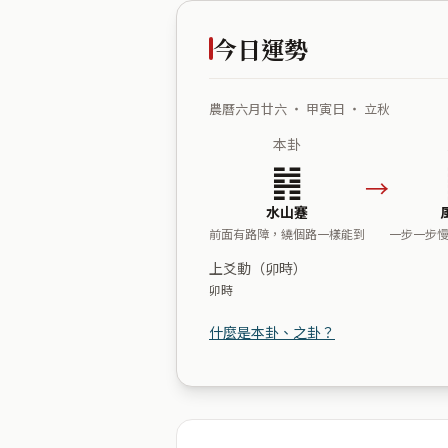
今日運勢
農曆六月廿六 ・ 甲寅日 ・ 立秋
本卦
䷦
→
水山蹇
前面有路障，繞個路一樣能到
一步一步
上爻動（卯時）
卯時
什麼是本卦、之卦？