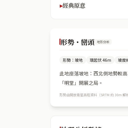
經典原意
形勢・巒頭
地形分析
形勢：坡地
環起伏 46m
坡度約
此地座落坡地：西北側地勢較高（
「明堂」開展之局。
形勢由開放衛星高程資料（SRTM 約 30