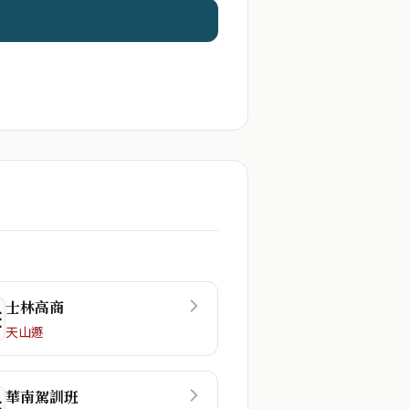
士林高商
☲
天山遯
華南駕訓班
☷