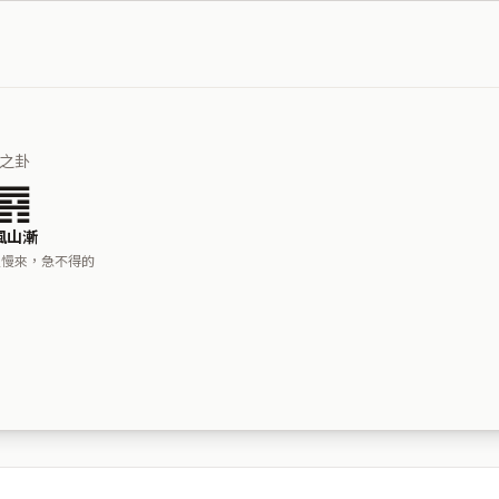
之卦
䷴
風山漸
慢慢來，急不得的