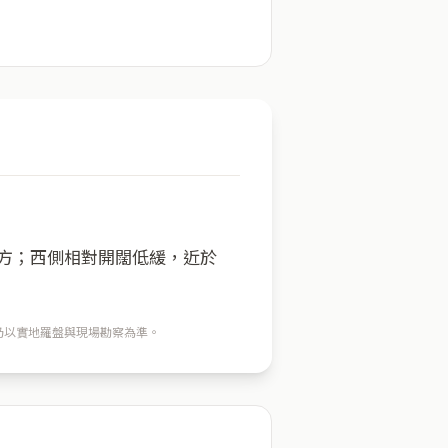
一方；西側相對開闊低緩，近於
穴仍以實地羅盤與現場勘察為準。