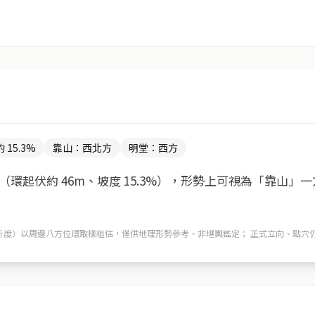
 15.3%
靠山：西北方
明堂：西方
環起伏約 46m、坡度 15.3%），形勢上可視為「靠山」
m 解析度）以周邊八方位環取樣粗估，僅供地理形勢參考、非堪輿鑑定； 正式立向、點