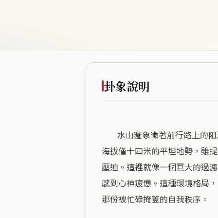
卦象說明
        水山蹇象徵著前行路上的阻滯與考驗，正如同這片商業密度極高卻綠意稀缺的區域，將人困在鋼筋水泥的快速節奏中。
海拔僅十四米的平坦地勢，雖提
壓迫。這裡就像一個巨大的過濾
感到心神疲憊。這種環境格局，
那份被忙碌掩蓋的自我秩序。
