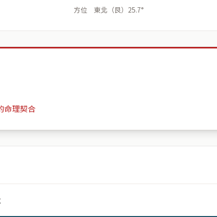
方位 東北（艮）25.7°
的命理契合
新鳳翔
月份
日期
號
會儲存於伺服器