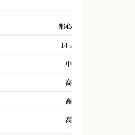
都心
14
m
中
高
高
高