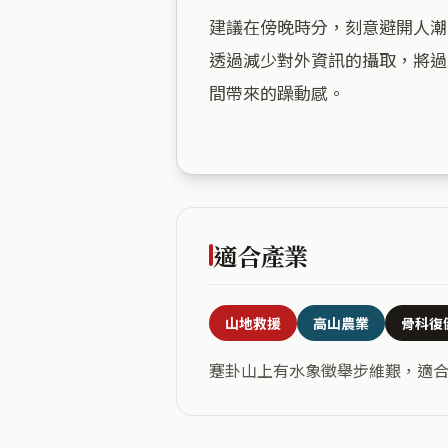
建議在傍晚時分，刻意避開人潮
透過減少對外資訊的攝取，將過
間帶來的躁動感。

適合產業
山地救援
高山農業
骨科復
蹇卦山上有水象徵舉步維艱，適