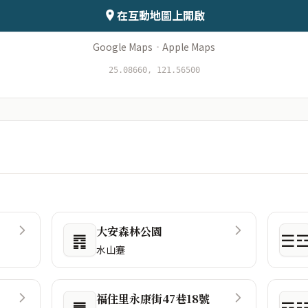
在互動地圖上開啟
Google Maps
·
Apple Maps
25.08660, 121.56500
大安森林公園
䷴
☰
水山蹇
福住里永康街47巷18號
䷌
☲