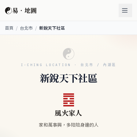
☯
易．地圖
首頁
/
台北市
/
新銳天下社區
☯
I-CHING LOCATION · 台北市 / 內湖區
新銳天下社區
䷤
風火家人
家和萬事興，多陪陪身邊的人