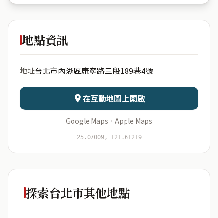
新銳天下
社區
地點資訊
出生年份
月份
台北市內湖區康寧路三段189巷4號
地址
日期
出生時辰
在互動地圖上開啟
Google Maps
·
Apple Maps
開始分析
資料僅用於即時分析，不會儲存於伺服器
25.07009, 121.61219
探索台北市其他地點