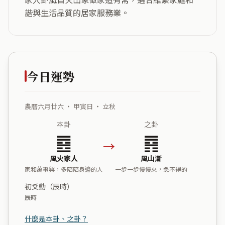
諧與生活品質的居家服務業。
今日運勢
農曆六月廿六 ・ 甲寅日 ・ 立秋
本卦
之卦
䷤
䷴
→
風火家人
風山漸
家和萬事興，多陪陪身邊的人
一步一步慢慢來，急不得的
初爻動（辰時）
辰時
什麼是本卦、之卦？