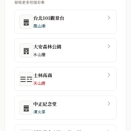
發現更多地理卦象
台北101觀景台
䷌
風山漸
大安森林公園
䷴
水山蹇
士林高商
☰☲
天山遯
中正紀念堂
䷌
澤火革