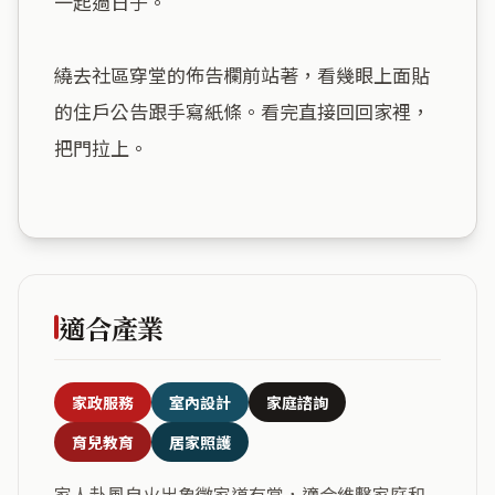
一起過日子。

繞去社區穿堂的佈告欄前站著，看幾眼上面貼
的住戶公告跟手寫紙條。看完直接回回家裡，
把門拉上。

適合產業
家政服務
室內設計
家庭諮詢
育兒教育
居家照護
家人卦風自火出象徵家道有常，適合維繫家庭和