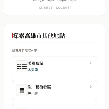
開始分析
資料僅用於即時分析，不會儲存於伺服器
22.68574, 120.30367
探索高雄市其他地點
發現更多地理卦象
美麗島站
☵☰
水天需
駁二藝術特區
䷌
天山遯