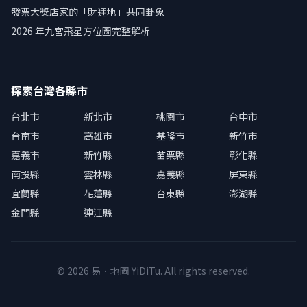
發票大獎店家的「財運地」共同卦象
2026 年九宮飛星方位圖完整解析
探索台灣各縣市
台北市
新北市
桃園市
台中市
台南市
高雄市
基隆市
新竹市
嘉義市
新竹縣
苗栗縣
彰化縣
南投縣
雲林縣
嘉義縣
屏東縣
宜蘭縣
花蓮縣
台東縣
澎湖縣
金門縣
連江縣
© 2026 易．地圖 YiDiTu. All rights reserved.