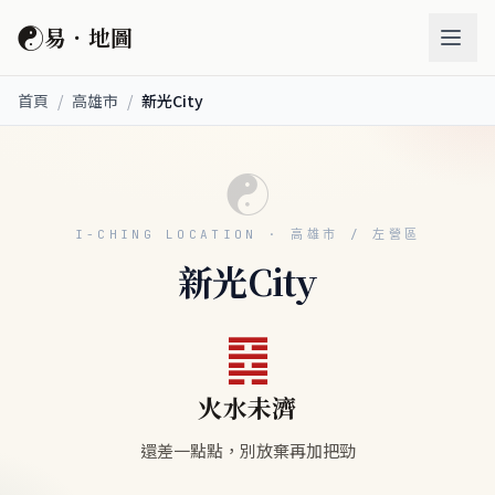
☯
易．地圖
首頁
/
高雄市
/
新光City
☯
I-CHING LOCATION · 高雄市 / 左營區
新光City
䷿
火水未濟
還差一點點，別放棄再加把勁