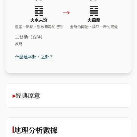
䷿
䷱
→
火水未濟
火風鼎
還差一點點，別放棄再加把勁
全新的開始，煥然一新的感覺
三爻動（亥時）
亥時
什麼是本卦、之卦？
經典原意
地理分析數據