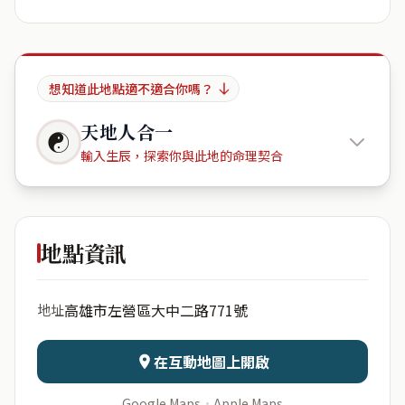
想知道此地點適不適合你嗎？
天地人合一
☯
輸入生辰，探索你與此地的命理契合
新光City
地點資訊
出生年份
月份
高雄市左營區大中二路771號
地址
日期
出生時辰
在互動地圖上開啟
Google Maps
·
Apple Maps