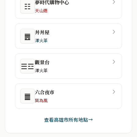
夢時代購物中心
☷
天山遯
丼丼屋
䷌
澤火革
觀景台
☰☲
澤火革
六合夜市
䷀
巽為風
查看高雄市所有地點