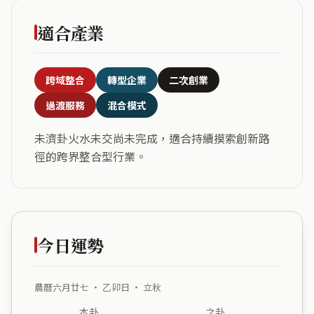
適合產業
跨域整合
轉型企業
二次創業
過渡服務
混合模式
未濟卦火水未交尚未完成，適合持續摸索創新路
徑的跨界整合型行業。
今日運勢
農曆六月廿七 ・ 乙卯日 ・ 立秋
本卦
之卦