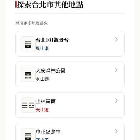
探索台北市其他地點
發現更多地理卦象
台北101觀景台
䷌
風山漸
大安森林公園
䷴
水山蹇
士林高商
☰☲
天山遯
中正紀念堂
䷌
澤火革