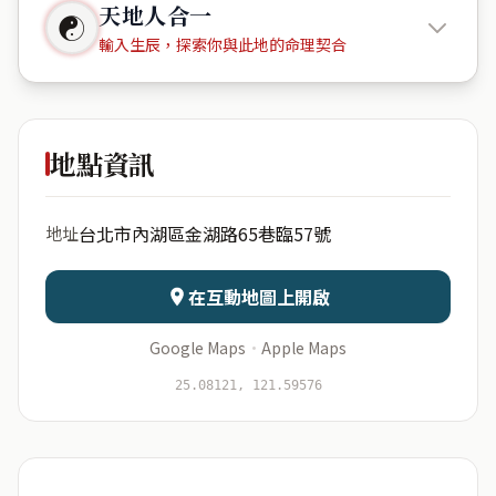
天地人合一
☯
輸入生辰，探索你與此地的命理契合
文心吟釀
地點資訊
出生年份
月份
台北市內湖區金湖路65巷臨57號
地址
日期
出生時辰
在互動地圖上開啟
Google Maps
·
Apple Maps
開始分析
資料僅用於即時分析，不會儲存於伺服器
25.08121, 121.59576