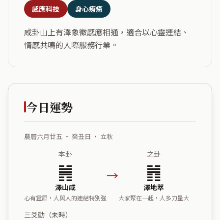
感應科技
身心療癒
咸卦山上有澤象徵感應相通，適合以心靈連結、
情感共鳴的人際服務行業。
今日運勢
農曆六月廿五 ・ 癸丑日 ・ 立秋
本卦
之卦
䷞
䷬
→
澤山咸
澤地萃
心有靈犀，人與人的連結特別強
大家聚在一起，人多力量大
三爻動（未時）