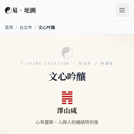
☯
易．地圖
首頁
/
台北市
/
文心吟釀
☯
I-CHING LOCATION · 台北市 / 內湖區
文心吟釀
䷞
澤山咸
心有靈犀，人與人的連結特別強