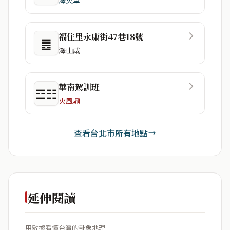
福住里永康街47巷18號
䷌
澤山咸
華南駕訓班
☲☷
火風鼎
查看台北市所有地點
延伸閱讀
用數據看懂台灣的卦象地理