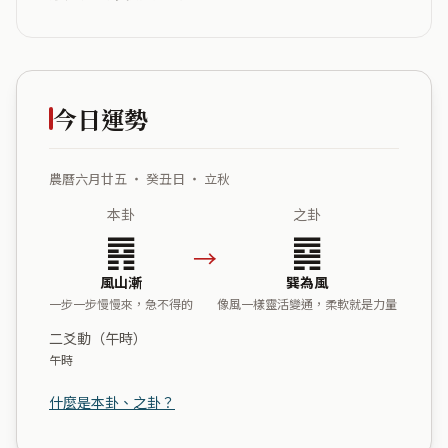
今日運勢
農曆六月廿五 ・ 癸丑日 ・ 立秋
本卦
之卦
䷴
䷸
→
風山漸
巽為風
一步一步慢慢來，急不得的
像風一樣靈活變通，柔軟就是力量
二爻動（午時）
午時
什麼是本卦、之卦？