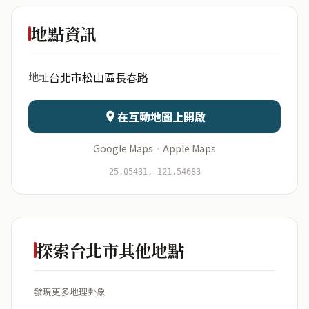
敦北綠洲
大廈
地點資訊
出生年份
月份
台北市松山區長春路
地址
日期
出生時辰
在互動地圖上開啟
Google Maps
·
Apple Maps
開始分析
資料僅用於即時分析，不會儲存於伺服器
25.05431, 121.54683
探索台北市其他地點
發現更多地理卦象