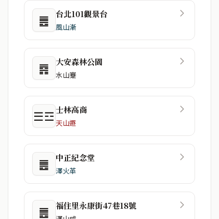
台北101觀景台
䷌
風山漸
大安森林公園
䷴
水山蹇
士林高商
☰☲
天山遯
中正紀念堂
䷌
澤火革
福住里永康街47巷18號
䷌
澤山咸