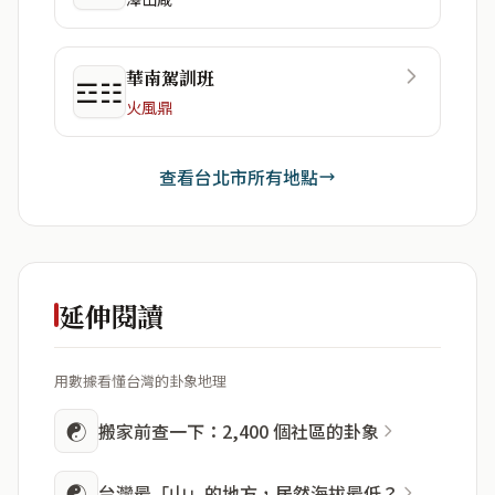
華南駕訓班
☲☷
火風鼎
查看台北市所有地點
延伸閱讀
用數據看懂台灣的卦象地理
☯
搬家前查一下：2,400 個社區的卦象
☯
台灣最「山」的地方，居然海拔最低？