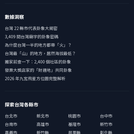
數據洞察
台灣 22 縣市代表卦象大揭密
3,409 間台灣廟宇的卦象密碼
為什麼台灣一半的地方都帶「火」？
台灣最「山」的地方，居然海拔最低？
搬家前查一下：2,400 個社區的卦象
發票大獎店家的「財運地」共同卦象
2026 年九宮飛星方位圖完整解析
探索台灣各縣市
台北市
新北市
桃園市
台中市
台南市
高雄市
基隆市
新竹市
嘉義市
新竹縣
苗栗縣
彰化縣