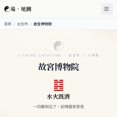
☯
易．地圖
首頁
/
台北市
/
故宮博物院
☯
I-CHING LOCATION · 台北市 / 士林區
故宮博物院
䷾
水火既濟
一切都到位了，記得居安思危