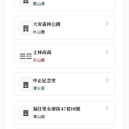
風山漸
大安森林公園
䷴
水山蹇
士林高商
☰☲
天山遯
中正紀念堂
䷌
澤火革
福住里永康街47巷18號
䷌
澤山咸