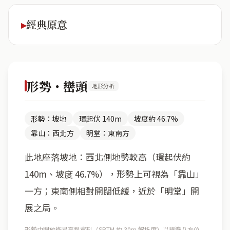
經典原意
形勢・巒頭
地形分析
形勢：坡地
環起伏 140m
坡度約 46.7%
靠山：西北方
明堂：東南方
此地座落坡地：西北側地勢較高（環起伏約
140m、坡度 46.7%），形勢上可視為「靠山」
一方；東南側相對開闊低緩，近於「明堂」開
展之局。
形勢由開放衛星高程資料（SRTM 約 30m 解析度）以周邊八方位