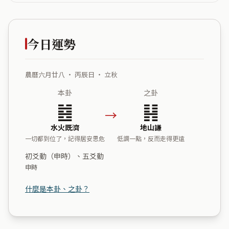
今日運勢
農曆六月廿八 ・ 丙辰日 ・ 立秋
本卦
之卦
䷾
䷎
→
水火既濟
地山謙
一切都到位了，記得居安思危
低調一點，反而走得更遠
初爻動（申時）、五爻動
申時
什麼是本卦、之卦？