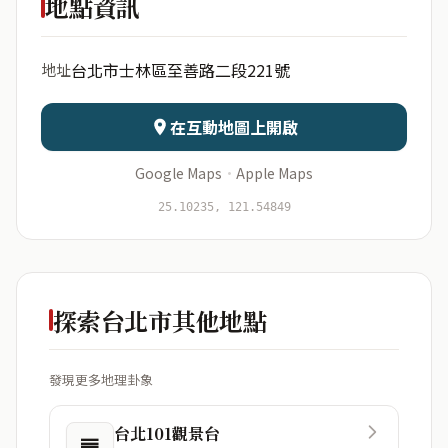
地點資訊
出生年份
月份
台北市士林區至善路二段221號
地址
日期
出生時辰
在互動地圖上開啟
Google Maps
·
Apple Maps
開始分析
資料僅用於即時分析，不會儲存於伺服器
25.10235, 121.54849
探索台北市其他地點
發現更多地理卦象
台北101觀景台
䷌