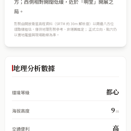
方；西側相對開闊低緩，近於「明堂」開展之
局。
形勢由開放衛星高程資料（SRTM 約 30m 解析度）以周邊八方位
環取樣粗估，僅供地理形勢參考、非堪輿鑑定； 正式立向、點穴仍
以實地羅盤與現場勘察為準。
地理分析數據
都心
環境等級
9
海拔高度
m
高
交通便利