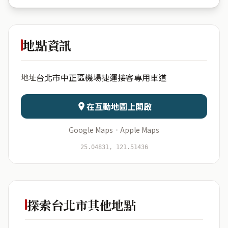
機場捷運
接客專用車道
地點資訊
出生年份
月份
台北市中正區機場捷運接客專用車道
地址
日期
出生時辰
在互動地圖上開啟
Google Maps
·
Apple Maps
開始分析
資料僅用於即時分析，不會儲存於伺服器
25.04831, 121.51436
探索台北市其他地點