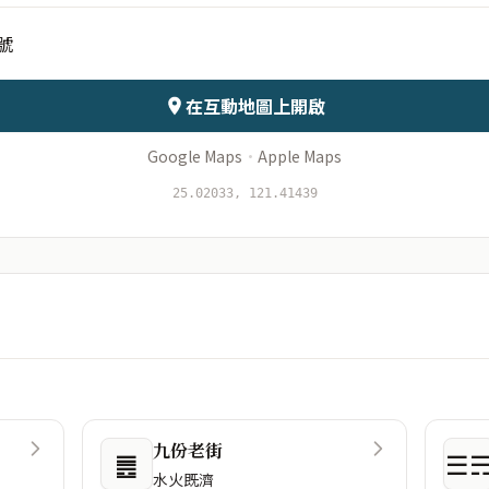
號
會儲存於伺服器
在互動地圖上開啟
Google Maps
·
Apple Maps
25.02033, 121.41439
九份老街
䷌
☰
水火既濟