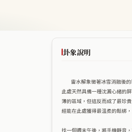
卦象說明
        雷水解象徵著冰雪消融後的釋放，這片土地正處於一種「壓力解除」的節奏中。海拔僅十四米，緊貼地表的厚實感，讓
此處天然具備一種沈澱心緒的屏
薄的區域，但這反而成了最珍貴
經能在此處獲得最溫柔的鬆綁，
找一個週末午後，將手機靜音，