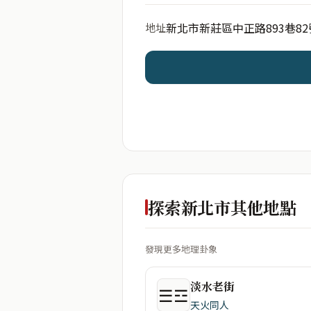
新北市新莊區中正路893巷82
地址
開始分析
資料僅用於即時分析，不
探索新北市其他地點
發現更多地理卦象
淡水老街
☰☲
天火同人