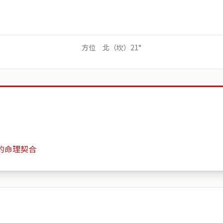
方位 北（坎）21°
的命理契合
捷運上郡
月份
日期