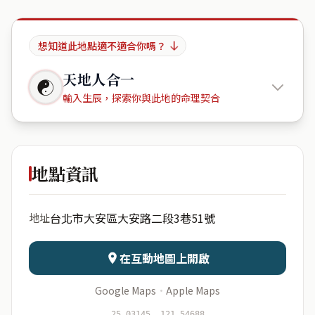
想知道此地點適不適合你嗎？
天地人合一
☯
輸入生辰，探索你與此地的命理契合
忠泰鳳磐
地點資訊
出生年份
月份
台北市大安區大安路二段3巷51號
地址
日期
出生時辰
在互動地圖上開啟
Google Maps
·
Apple Maps
開始分析
資料僅用於即時分析，不會儲存於伺服器
25.03145, 121.54688