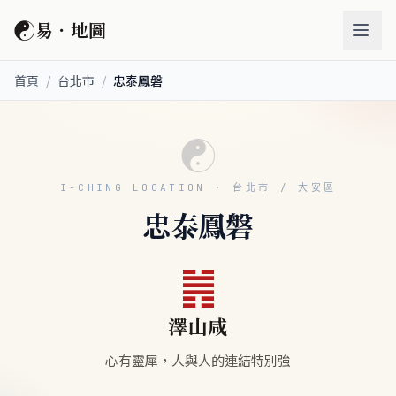
☯
易．地圖
首頁
/
台北市
/
忠泰鳳磐
☯
I-CHING LOCATION · 台北市 / 大安區
忠泰鳳磐
䷞
澤山咸
心有靈犀，人與人的連結特別強