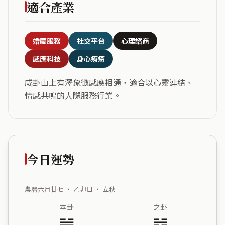
適合產業
婚慶服務
社交平台
心理諮商
感應科技
身心療癒
咸卦山上有澤象徵感應相通，適合以心靈連結、
情感共鳴的人際服務行業。
今日運勢
農曆六月廿七 ・ 乙卯日 ・ 立秋
本卦
之卦
䷞
䷦