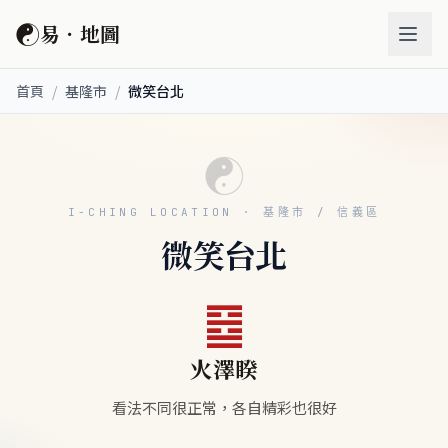
☯
易．地圖
首頁
/
基隆市
/
微笑台北
☯
I-CHING LOCATION · 基隆市 / 信義區
微笑台北
䷥
火澤睽
看法不同很正常，各自精彩也很好