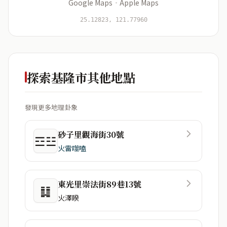
Google Maps
·
Apple Maps
開始分析
資料僅用於即時分析，不會儲存於伺服器
25.12823, 121.77960
探索基隆市其他地點
發現更多地理卦象
砂子里觀海街30號
☲☳
火雷噬嗑
東光里崇法街89巷13號
䷆
火澤睽