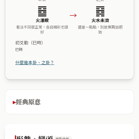
䷥
䷿
→
火澤睽
火水未濟
看法不同很正常，各自精彩也很
還差一點點，別放棄再加把
好
勁
初爻動（巳時）
巳時
什麼是本卦、之卦？
經典原意
形勢・巒頭
地形分析