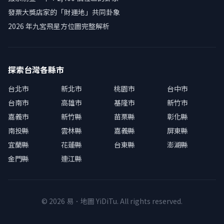
發票大獎店家的「財運地」共同卦象
2026 年九宮飛星方位圖完整解析
探索台灣各縣市
台北市
新北市
桃園市
台中市
台南市
高雄市
基隆市
新竹市
嘉義市
新竹縣
苗栗縣
彰化縣
南投縣
雲林縣
嘉義縣
屏東縣
宜蘭縣
花蓮縣
台東縣
澎湖縣
金門縣
連江縣
© 2026 易．地圖 YiDiTu. All rights reserved.