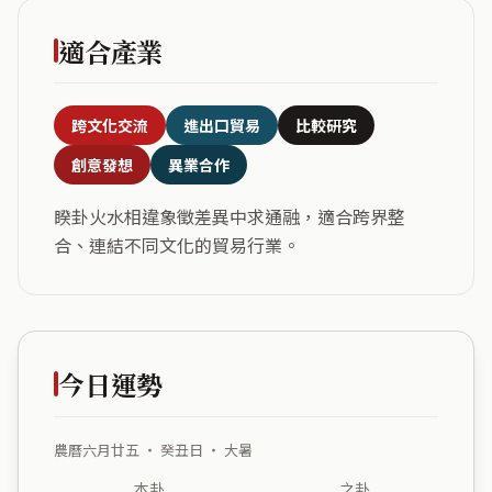
適合產業
跨文化交流
進出口貿易
比較研究
創意發想
異業合作
睽卦火水相違象徵差異中求通融，適合跨界整
合、連結不同文化的貿易行業。
今日運勢
農曆六月廿五 ・ 癸丑日 ・ 大暑
本卦
之卦