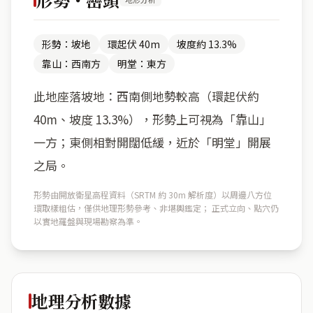
形勢：坡地
環起伏 40m
坡度約 13.3%
靠山：西南方
明堂：東方
此地座落坡地：西南側地勢較高（環起伏約
40m、坡度 13.3%），形勢上可視為「靠山」
一方；東側相對開闊低緩，近於「明堂」開展
之局。
形勢由開放衛星高程資料（SRTM 約 30m 解析度）以周邊八方位
環取樣粗估，僅供地理形勢參考、非堪輿鑑定； 正式立向、點穴仍
以實地羅盤與現場勘察為準。
地理分析數據