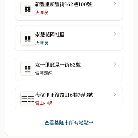
新豐里新豐街162巷100號
䷜
火澤睽
崇慧花園社區
䷆
火澤睽
友一里麗景一街82號
䷆
雷澤歸妹
海濱里正濱路116巷7弄3號
☰☶
雷山小過
查看基隆市所有地點