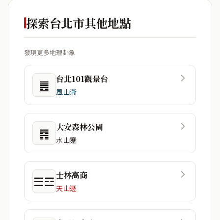
探索台北市其他地點
發現更多地理卦象
台北101觀景台
䷌
風山漸
大安森林公園
䷴
水山蹇
士林高商
☰☲
天山遯