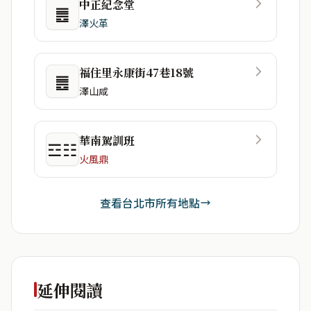
中正紀念堂
䷌
澤火革
福住里永康街47巷18號
䷌
澤山咸
華南駕訓班
☲☷
火風鼎
查看台北市所有地點
延伸閱讀