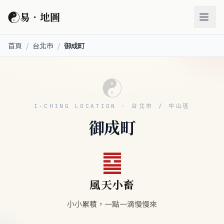
☯
易．地圖
首頁
/
台北市
/
御成町
☯
I-CHING LOCATION · 台北市 / 中山區
御成町
䷈
風天小畜
小小累積，一點一滴慢慢來