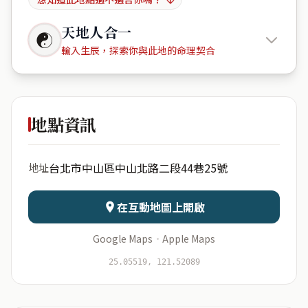
天地人合一
☯
輸入生辰，探索你與此地的命理契合
御成町
地點資訊
出生年份
月份
台北市中山區中山北路二段44巷25號
地址
日期
出生時辰
在互動地圖上開啟
Google Maps
·
Apple Maps
開始分析
資料僅用於即時分析，不會儲存於伺服器
25.05519, 121.52089