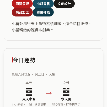
園藝景觀
小額零售
文創設計
精品加工
農業種植
小畜卦風行天上象徵蓄積細微，適合精耕細作、
小量精緻的輕資本創業。
今日運勢
農曆六月廿五 ・ 癸丑日 ・ 大暑
本卦
之卦
䷈
䷄
→
風天小畜
水天需
小小累積，一點一滴慢慢來
耐心等等，好事快來了