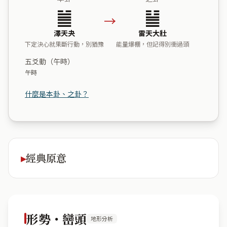
䷪
䷡
→
澤天夬
雷天大壯
下定決心就果斷行動，別猶豫
能量爆棚，但記得別衝過頭
五爻動（午時）
午時
什麼是本卦、之卦？
經典原意
形勢・巒頭
地形分析