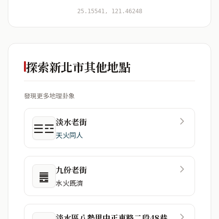
開始分析
資料僅用於即時分析，不會儲存於伺服器
25.15541, 121.46248
探索新北市其他地點
發現更多地理卦象
淡水老街
☰☲
天火同人
九份老街
䷌
水火既濟
淡水區八勢里中正東路二段48巷