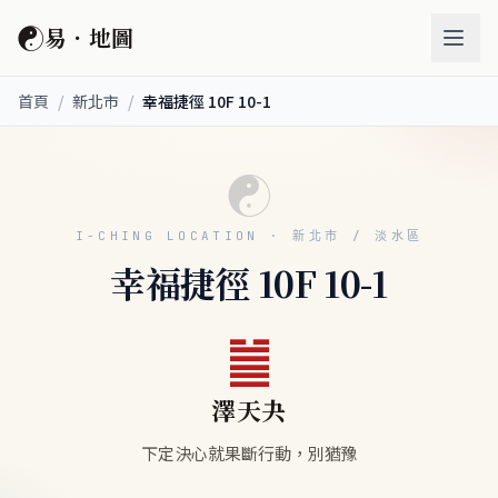
☯
易．地圖
首頁
/
新北市
/
幸福捷徑 10F 10-1
☯
I-CHING LOCATION · 新北市 / 淡水區
幸福捷徑 10F 10-1
䷪
澤天夬
下定決心就果斷行動，別猶豫