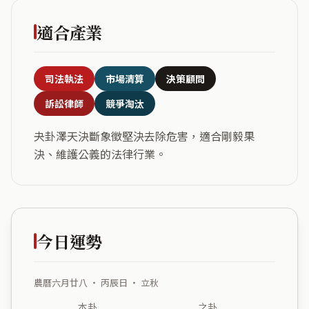
適合產業
司法執法
市場清算
決策顧問
訴訟律師
競爭淘汰
夬卦澤天決斷象徵堅決去除危害，適合剛毅果
決、維護公義的法律行業。
今日運勢
農曆六月廿八 ・ 丙辰日 ・ 立秋
本卦
之卦