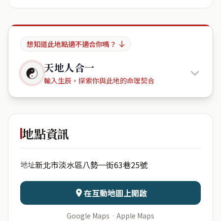
想知道此地點適不適合你嗎？
天地人合一
☯
輸入生辰，探索你與此地的命理契合
幸福捷徑
10F 10-1
地點資訊
出生年份
月份
新北市淡水區八勢一街63巷25號
地址
日期
出生時辰
在互動地圖上開啟
Google Maps
·
Apple Maps