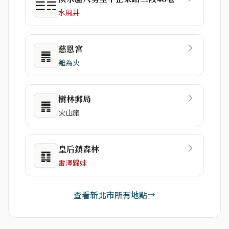
☰☴
水風井
慈恩宮
䷠
離為火
樹林郵局
䷠
火山旅
皇后鎮森林
䷃
雷澤歸妹
查看新北市所有地點