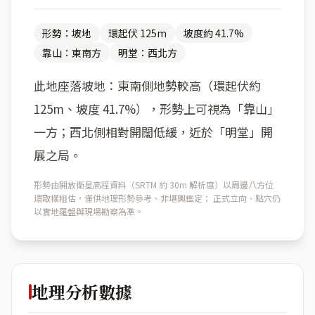
形勢：坡地
環起伏 125m
坡度約 41.7%
靠山：東南方
明堂：西北方
此地座落坡地：東南側地勢較高（環起伏約
125m、坡度 41.7%），形勢上可視為「靠山」
一方；西北側相對開闊低緩，近於「明堂」開
展之局。
形勢由開放衛星高程資料（SRTM 約 30m 解析度）以周邊八方位
環取樣粗估，僅供地理形勢參考、非堪輿鑑定； 正式立向、點穴仍
以實地羅盤與現場勘察為準。
地理分析數據