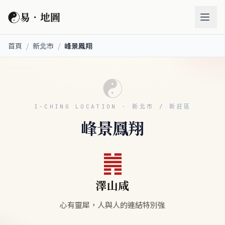
☯
易．地圖
首頁
/
新北市
/
峰景鳳翔
☯
I-CHING LOCATION · 新北市 / 新莊區
峰景鳳翔
䷞
澤山咸
心有靈犀，人與人的連結特別強