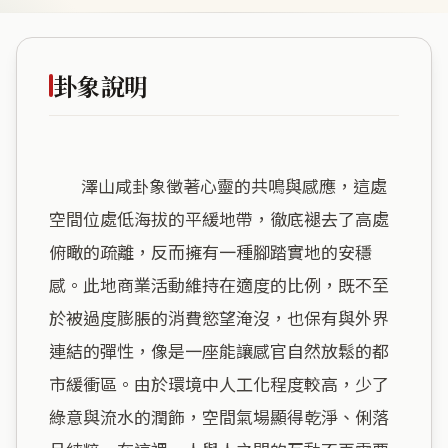
卦象說明
        澤山咸卦象徵著心靈的共鳴與感應，這處
空間位處低海拔的平緩地帶，徹底褪去了高處
俯瞰的疏離，反而擁有一種腳踏實地的安穩
感。此地商業活動維持在適度的比例，既不至
於被過度膨脹的消費慾望淹沒，也保有與外界
連結的彈性，像是一座能讓感官自然放鬆的都
市緩衝區。由於環境中人工化程度較高，少了
綠意與流水的潤飾，空間氣場顯得乾淨、俐落