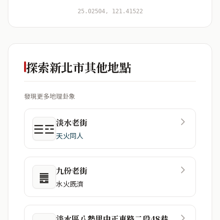
開始分析
資料僅用於即時分析，不會儲存於伺服器
25.02504, 121.41522
探索新北市其他地點
發現更多地理卦象
淡水老街
☰☲
天火同人
九份老街
䷌
水火既濟
淡水區八勢里中正東路二段48巷