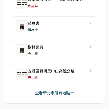
☰☴
水風井
慈恩宮
䷠
離為火
樹林郵局
䷠
火山旅
五股區貿商里中山高速公路
☱☲
天山遯
查看新北市所有地點