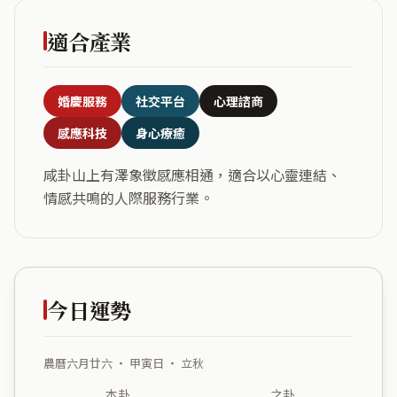
適合產業
婚慶服務
社交平台
心理諮商
感應科技
身心療癒
咸卦山上有澤象徵感應相通，適合以心靈連結、
情感共鳴的人際服務行業。
今日運勢
農曆六月廿六 ・ 甲寅日 ・ 立秋
本卦
之卦