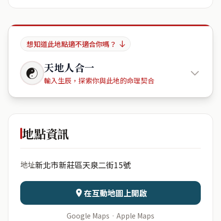
想知道此地點適不適合你嗎？
天地人合一
☯
輸入生辰，探索你與此地的命理契合
峰景鳳翔
地點資訊
出生年份
月份
新北市新莊區天泉二街15號
地址
日期
出生時辰
在互動地圖上開啟
Google Maps
·
Apple Maps