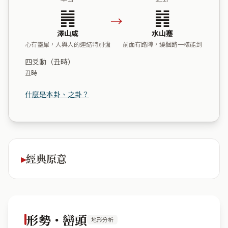
䷞
䷦
→
澤山咸
水山蹇
心有靈犀，人與人的連結特別強
前面有路障，繞個路一樣能到
四爻動（丑時）
丑時
什麼是本卦、之卦？
經典原意
形勢・巒頭
地形分析