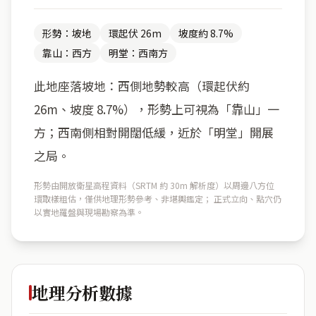
形勢：坡地
環起伏 26m
坡度約 8.7%
靠山：西方
明堂：西南方
此地座落坡地：西側地勢較高（環起伏約
26m、坡度 8.7%），形勢上可視為「靠山」一
方；西南側相對開闊低緩，近於「明堂」開展
之局。
形勢由開放衛星高程資料（SRTM 約 30m 解析度）以周邊八方位
環取樣粗估，僅供地理形勢參考、非堪輿鑑定； 正式立向、點穴仍
以實地羅盤與現場勘察為準。
地理分析數據