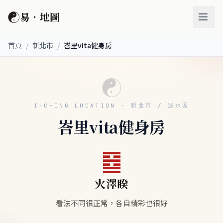
☯
易．地圖
首頁
/
新北市
/
峇里vita健身房
☯
I-CHING LOCATION · 新北市 / 淡水區
峇里vita健身房
䷥
火澤睽
看法不同很正常，各自精彩也很好