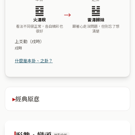
䷥
䷵
→
火澤睽
雷澤歸妹
看法不同很正常，各自精彩也
跟著心走沒問題，但別忘了想
很好
清楚
上爻動（戌時）
戌時
什麼是本卦、之卦？
經典原意
形勢・巒頭
地形分析