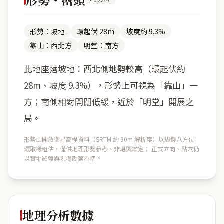
形勢：坡地
環起伏 28m
坡度約 9.3%
靠山：西北方
明堂：南方
此地座落坡地：西北側地勢較高（環起伏約
28m、坡度 9.3%），形勢上可視為「靠山」一
方；南側相對開闊低緩，近於「明堂」開展之
局。
形勢由開放衛星高程資料（SRTM 約 30m 解析度）以周邊八方位
環取樣粗估，僅供地理形勢參考、非堪輿鑑定； 正式立向、點穴仍
以實地羅盤與現場勘察為準。
地理分析數據