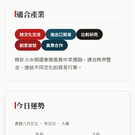
適合產業
跨文化交流
進出口貿易
比較研究
創意發想
異業合作
睽卦火水相違象徵差異中求通融，適合跨界整
合、連結不同文化的貿易行業。
今日運勢
農曆六月廿五 ・ 癸丑日 ・ 大暑
本卦
之卦