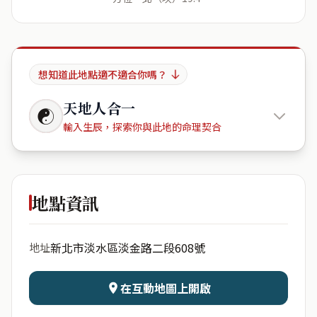
想知道此地點適不適合你嗎？
天地人合一
☯
輸入生辰，探索你與此地的命理契合
峇里vita
健身房
地點資訊
出生年份
月份
新北市淡水區淡金路二段608號
地址
日期
出生時辰
在互動地圖上開啟