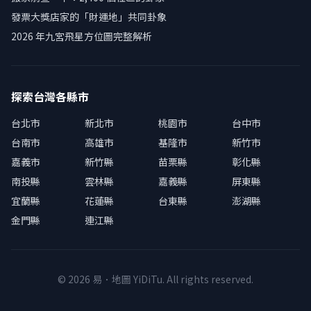
發票大獎店家的「財運地」共同卦象
2026 年九宮飛星方位圖完整解析
探索台灣各縣市
台北市
新北市
桃園市
台中市
台南市
高雄市
基隆市
新竹市
嘉義市
新竹縣
苗栗縣
彰化縣
南投縣
雲林縣
嘉義縣
屏東縣
宜蘭縣
花蓮縣
台東縣
澎湖縣
金門縣
連江縣
© 2026 易．地圖 YiDiTu. All rights reserved.