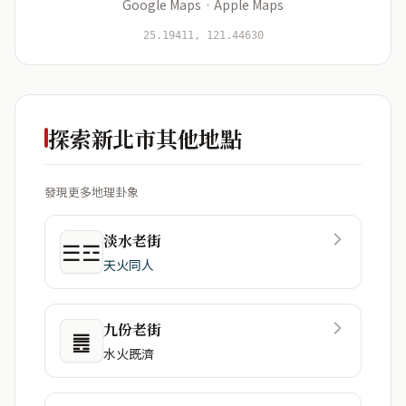
Google Maps
·
Apple Maps
開始分析
資料僅用於即時分析，不會儲存於伺服器
25.19411, 121.44630
探索新北市其他地點
發現更多地理卦象
淡水老街
☰☲
天火同人
九份老街
䷌
水火既濟