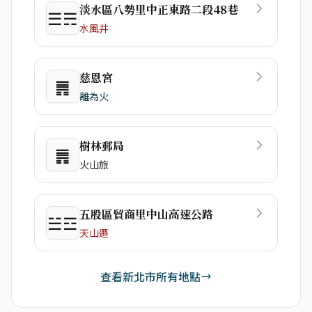
淡水區八勢里中正東路二段48巷
☰☴
水風井
慈恩宮
䷠
離為火
樹林郵局
䷠
火山旅
五股區貿商里中山高速公路
☱☲
天山遯
查看新北市所有地點