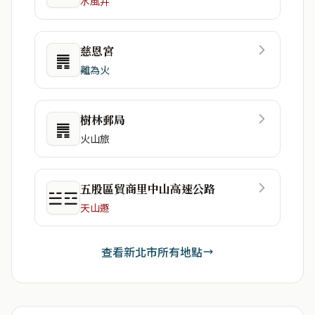
水風井
慈恩宮
䷠
離為火
樹林郵局
䷠
火山旅
五股區貿商里中山高速公路
☱☲
天山遯
查看新北市所有地點