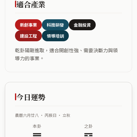
適合產業
新創事業
科技研發
金融投資
建設工程
領導培訓
乾卦陽剛進取，適合開創性強、需要決斷力與領
導力的事業。
今日運勢
農曆六月廿八 ・ 丙辰日 ・ 立秋
本卦
之卦
䷀
䷍