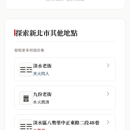
探索新北市其他地點
發現更多地理卦象
淡水老街
☰☲
天火同人
九份老街
䷌
水火既濟
淡水區八勢里中正東路二段48巷
☰☴