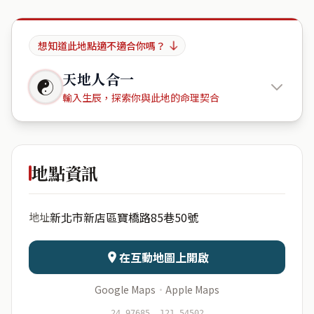
想知道此地點適不適合你嗎？
天地人合一
☯
輸入生辰，探索你與此地的命理契合
寶徠花園
地點資訊
出生年份
月份
新北市新店區寶橋路85巷50號
地址
日期
出生時辰
在互動地圖上開啟
Google Maps
·
Apple Maps
開始分析
資料僅用於即時分析，不會儲存於伺服器
24.97685, 121.54502