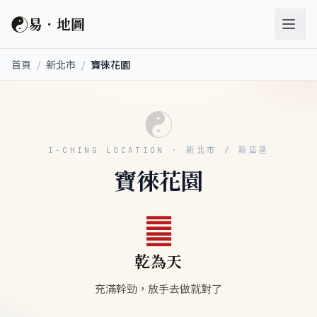
☯
易．地圖
首頁
/
新北市
/
寶徠花園
☯
I-CHING LOCATION · 新北市 / 新店區
寶徠花園
䷀
乾為天
充滿幹勁，放手去做就對了