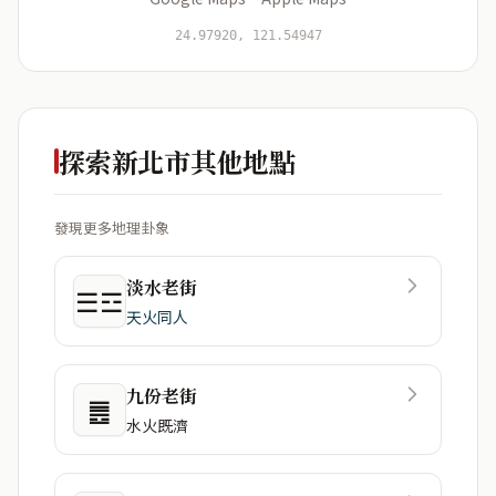
開始分析
資料僅用於即時分析，不會儲存於伺服器
24.97920, 121.54947
探索新北市其他地點
發現更多地理卦象
淡水老街
☰☲
天火同人
九份老街
䷌
水火既濟