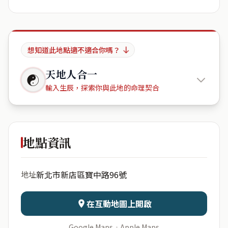
想知道此地點適不適合你嗎？
天地人合一
☯
輸入生辰，探索你與此地的命理契合
寶中大廈
地點資訊
出生年份
月份
新北市新店區寶中路96號
地址
日期
出生時辰
在互動地圖上開啟
Google Maps
·
Apple Maps