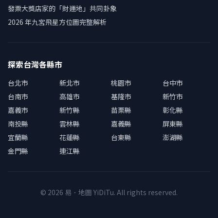
發票大獎店家的「財運地」共同卦象
2026 年九宮飛星方位圖完整解析
探索台灣各縣市
台北市
新北市
桃園市
台中市
台南市
高雄市
基隆市
新竹市
嘉義市
新竹縣
苗栗縣
彰化縣
南投縣
雲林縣
嘉義縣
屏東縣
宜蘭縣
花蓮縣
台東縣
澎湖縣
金門縣
連江縣
© 2026 易．地圖 YiDiTu. All rights reserved.