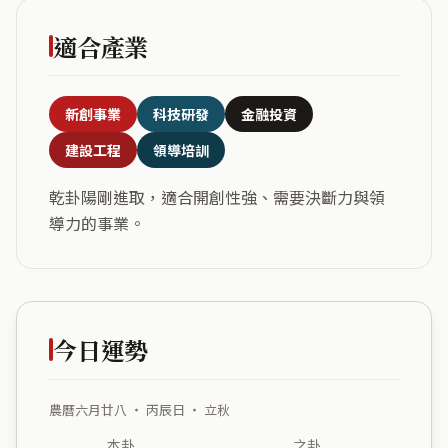
適合產業
新創事業
科技研發
金融投資
建設工程
領導培訓
乾卦陽剛進取，適合開創性強、需要決斷力與領
導力的事業。
今日運勢
農曆六月廿八 ・ 丙辰日 ・ 立秋
本卦
之卦