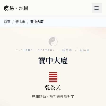
☯
易．地圖
首頁
/
新北市
/
寶中大廈
☯
I-CHING LOCATION · 新北市 / 新店區
寶中大廈
䷀
乾為天
充滿幹勁，放手去做就對了