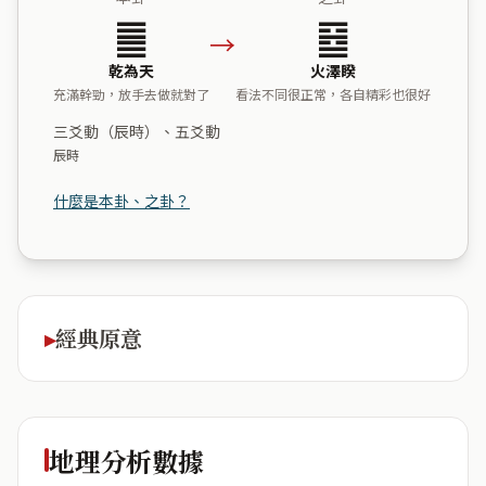
䷀
䷥
→
乾為天
火澤睽
充滿幹勁，放手去做就對了
看法不同很正常，各自精彩也很好
三爻動（辰時）、五爻動
辰時
什麼是本卦、之卦？
經典原意
地理分析數據