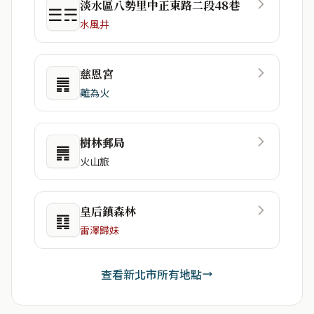
淡水區八勢里中正東路二段48巷
☰☴
水風井
慈恩宮
䷠
離為火
樹林郵局
䷠
火山旅
皇后鎮森林
䷃
雷澤歸妹
查看新北市所有地點