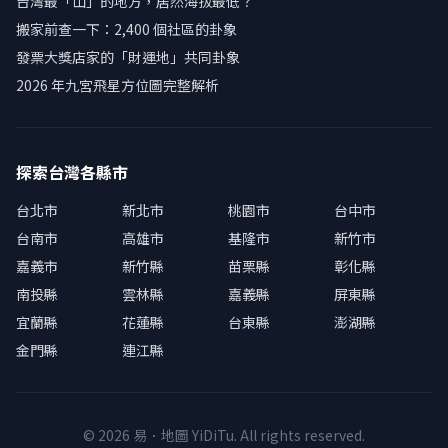
台灣最「山」的地方，居然海拔最低？
搬家前查一下：2,400 個社區的卦象
發票大獎店家的「財運地」共同卦象
2026 年九宮飛星方位圖完整解析
探索台灣各縣市
台北市
新北市
桃園市
台中市
台南市
高雄市
基隆市
新竹市
嘉義市
新竹縣
苗栗縣
彰化縣
南投縣
雲林縣
嘉義縣
屏東縣
宜蘭縣
花蓮縣
台東縣
澎湖縣
金門縣
連江縣
© 2026 易．地圖 YiDiTu. All rights reserved.