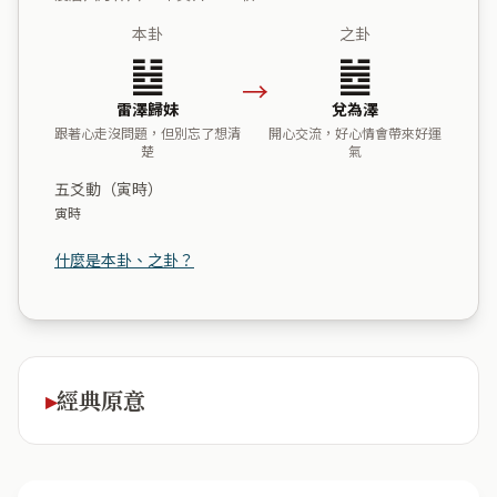
本卦
之卦
䷵
䷹
→
雷澤歸妹
兌為澤
跟著心走沒問題，但別忘了想清
開心交流，好心情會帶來好運
楚
氣
五爻動（寅時）
寅時
什麼是本卦、之卦？
經典原意