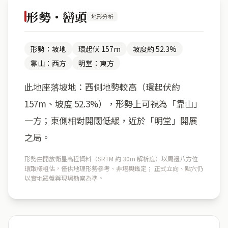
形勢・巒頭
地形分析
形勢：坡地
環起伏 157m
坡度約 52.3%
靠山：西方
明堂：東方
此地座落坡地：西側地勢較高（環起伏約
157m、坡度 52.3%），形勢上可視為「靠山」
一方；東側相對開闊低緩，近於「明堂」開展
之局。
形勢由開放衛星高程資料（SRTM 約 30m 解析度）以周邊八方位
環取樣粗估，僅供地理形勢參考、非堪輿鑑定； 正式立向、點穴仍
以實地羅盤與現場勘察為準。