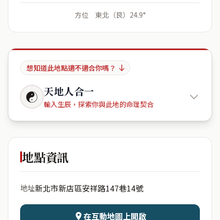
方位 東北（艮）24.9°
想知道此地點適不適合你嗎？
天地人合一
☯
輸入生辰，探索你與此地的命理契合
安祥山莊
地點資訊
出生年份
月份
新北市新店區安祥路147巷14號
地址
日期
出生時辰
在互動地圖上開啟