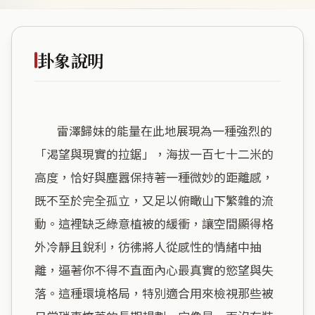
卦象說明
        雷澤歸妹的能量在此地展現為一種強烈的
「渴望與現實的拉鋸」，海拔一百七十二米的
高度，恰好與塵囂保持著一種微妙的距離感，
既不至於完全孤立，又足以俯瞰山下繁雜的流
動。這裡缺乏綠意植被的緩衝，讓空間顯得格
外冷靜且銳利，彷彿將人從感性的情緒中抽
離，逼著你不得不直面內心最真實的慾望與失
落。這種環境格局，特別適合用來檢視那些被