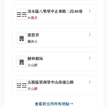
淡水區八勢里中正東路二段48巷
☰☴
水風井
慈恩宮
䷠
離為火
樹林郵局
䷠
火山旅
五股區貿商里中山高速公路
☱☲
天山遯
查看新北市所有地點