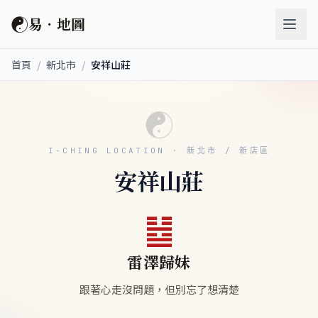
☯
易．地圖
首頁
/
新北市
/
安祥山莊
☯
I-CHING LOCATION · 新北市 / 新店區
安祥山莊
䷵
雷澤歸妹
跟著心走沒問題，但別忘了想清楚