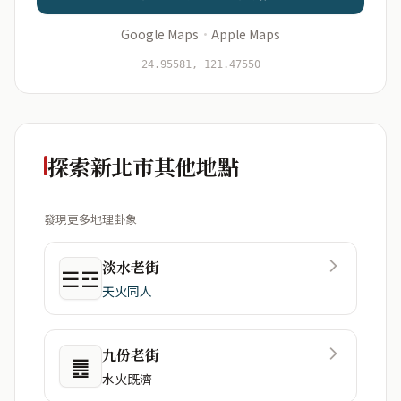
Google Maps
·
Apple Maps
開始分析
資料僅用於即時分析，不會儲存於伺服器
24.95581, 121.47550
探索新北市其他地點
發現更多地理卦象
淡水老街
☰☲
天火同人
九份老街
䷌
水火既濟