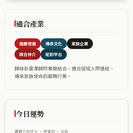
適合產業
婚慶禮儀
傳承文化
家族企業
媒合仲介
配對平台
歸妹卦雷澤歸附象徵結合，適合促成人際連結、
傳承家族使命的服務行業。
今日運勢
農曆六月廿六 ・ 甲寅日 ・ 立秋