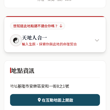
想知道此地點適不適合你嗎？
天地人合一
☯
輸入生辰，探索你與此地的命理契合
安樂社區
三期
地點資訊
出生年份
月份
基隆市安樂區安和一街8之1號
地址
日期
出生時辰
在互動地圖上開啟