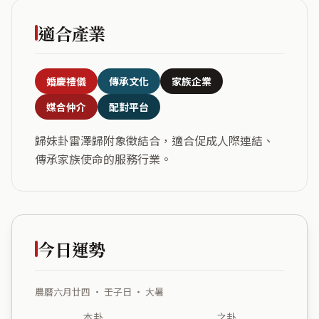
適合產業
婚慶禮儀
傳承文化
家族企業
媒合仲介
配對平台
歸妹卦雷澤歸附象徵結合，適合促成人際連結、
傳承家族使命的服務行業。
今日運勢
農曆六月廿四 ・ 壬子日 ・ 大暑
本卦
之卦