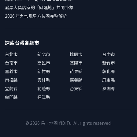
發票大獎店家的「財運地」共同卦象
2026 年九宮飛星方位圖完整解析
探索台灣各縣市
台北市
新北市
桃園市
台中市
台南市
高雄市
基隆市
新竹市
嘉義市
新竹縣
苗栗縣
彰化縣
南投縣
雲林縣
嘉義縣
屏東縣
宜蘭縣
花蓮縣
台東縣
澎湖縣
金門縣
連江縣
© 2026 易．地圖 YiDiTu. All rights reserved.