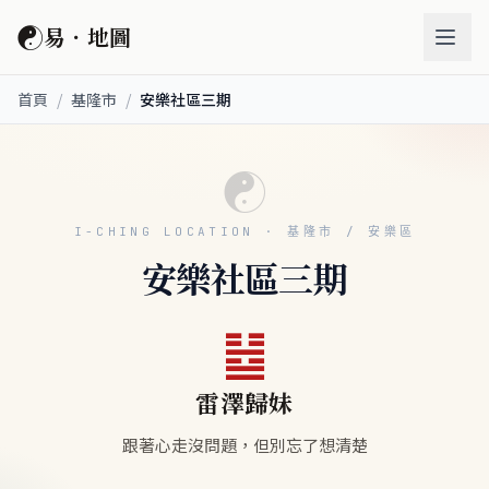
☯
易．地圖
首頁
/
基隆市
/
安樂社區三期
☯
I-CHING LOCATION · 基隆市 / 安樂區
安樂社區三期
䷵
雷澤歸妹
跟著心走沒問題，但別忘了想清楚