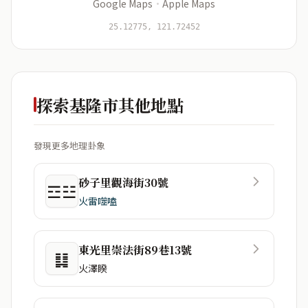
Google Maps
·
Apple Maps
開始分析
資料僅用於即時分析，不會儲存於伺服器
25.12775, 121.72452
探索基隆市其他地點
發現更多地理卦象
砂子里觀海街30號
☲☳
火雷噬嗑
東光里崇法街89巷13號
䷆
火澤睽