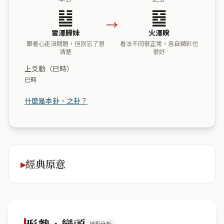
䷵
䷥
→
雷澤歸妹
火澤睽
跟著心走沒問題，但別忘了想
看法不同很正常，各自精彩也
清楚
很好
上爻動（巳時）
巳時
什麼是本卦、之卦？
經典原意
形勢・巒頭
地形分析