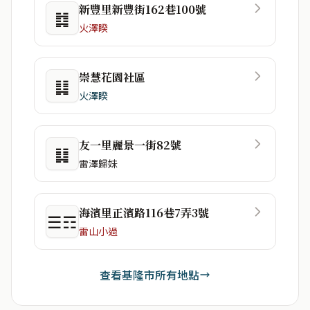
新豐里新豐街162巷100號
䷜
火澤睽
崇慧花園社區
䷆
火澤睽
友一里麗景一街82號
䷆
雷澤歸妹
海濱里正濱路116巷7弄3號
☰☶
雷山小過
查看基隆市所有地點