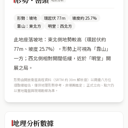
形勢：坡地
環起伏 77m
坡度約 25.7%
靠山：東北方
明堂：西北方
此地座落坡地：東北側地勢較高（環起伏約
77m、坡度 25.7%），形勢上可視為「靠山」
一方；西北側相對開闊低緩，近於「明堂」開
展之局。
形勢由開放衛星高程資料（SRTM 約 30m 解析度）以周邊八方位
環取樣粗估，僅供地理形勢參考、非堪輿鑑定； 正式立向、點穴仍
以實地羅盤與現場勘察為準。
地理分析數據