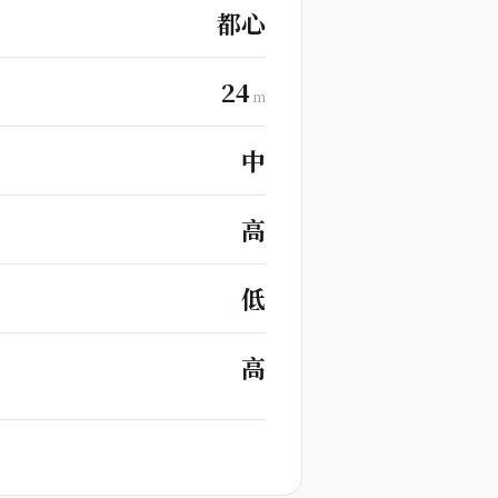
都心
24
m
中
高
低
高