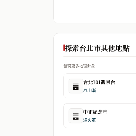
探索台北市其他地點
發現更多地理卦象
台北101觀景台
䷌
風山漸
中正紀念堂
䷌
澤火革