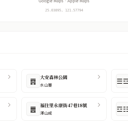
Google Maps
·
Apple Maps
25.03895, 121.57794
大安森林公園
䷴
☰
水山蹇
福住里永康街47巷18號
䷌
☲
澤山咸