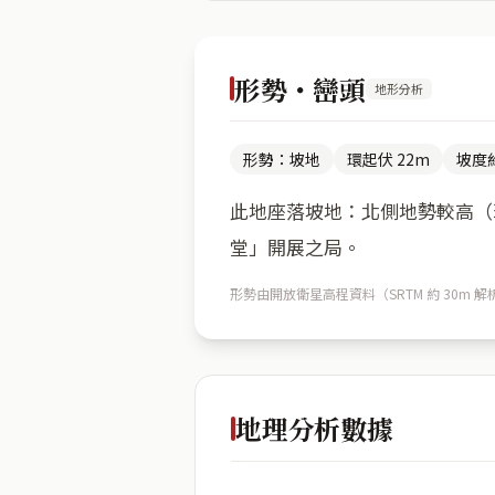
形勢・巒頭
地形分析
形勢：坡地
環起伏 22m
坡度約
此地座落坡地：北側地勢較高（環
堂」開展之局。
形勢由開放衛星高程資料（SRTM 約 30
地理分析數據