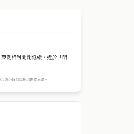
方；東側相對開闊低緩，近於「明
穴仍以實地羅盤與現場勘察為準。