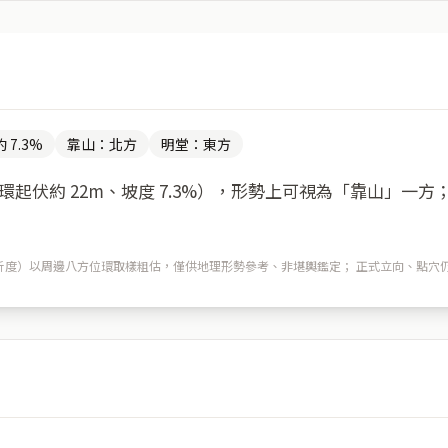
 7.3%
靠山：北方
明堂：東方
起伏約 22m、坡度 7.3%），形勢上可視為「靠山」一
m 解析度）以周邊八方位環取樣粗估，僅供地理形勢參考、非堪輿鑑定； 正式立向、點