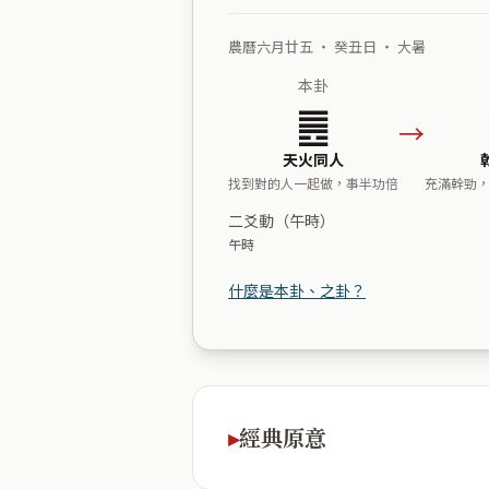
農曆六月廿五 ・ 癸丑日 ・ 大暑
本卦
䷌
→
天火同人
找到對的人一起做，事半功倍
充滿幹勁
二爻動（午時）
午時
什麼是本卦、之卦？
經典原意