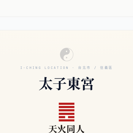
☯
I-CHING LOCATION · 台北市 / 信義區
太子東宮
䷌
天火同人