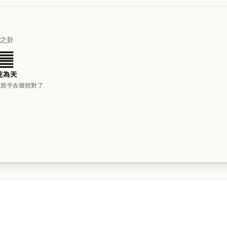
之卦
䷀
乾為天
，放手去做就對了