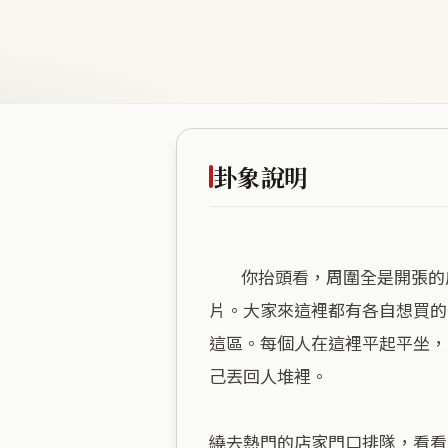
卦象說明
        你抬頭看，周圍全是開張的店家跟逛街的人。天火同人講的就是這種熱鬧。這裡離大路很近，人流混在一起，火光一
片。大家來這裡都有各自想買的
這區。每個人在這裡平起平坐，
己丟回人堆裡。

繞去熱門的店家門口排隊，看看