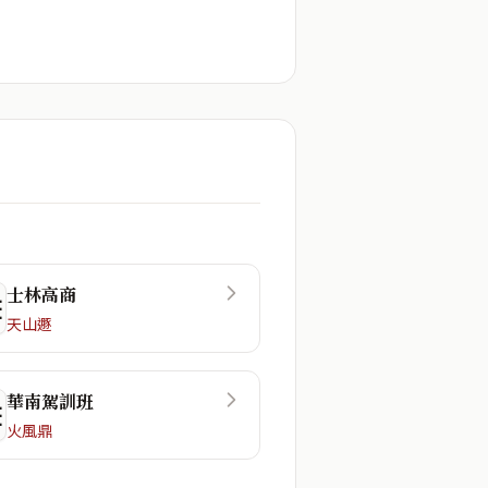
士林高商
☲
天山遯
華南駕訓班
☷
火風鼎