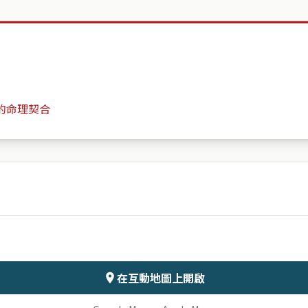
的命理契合
太子東宮
月份
日期
會儲存於伺服器
在互動地圖上開啟