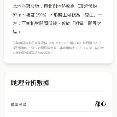
此地座落坡地：東北側地勢較高（環起伏約
57m、坡度 19%），形勢上可視為「靠山」一
方；西側相對開闊低緩，近於「明堂」開展之
局。
形勢由開放衛星高程資料（SRTM 約 30m 解析度）以周邊八方位
環取樣粗估，僅供地理形勢參考、非堪輿鑑定； 正式立向、點穴仍
以實地羅盤與現場勘察為準。
地理分析數據
都心
環境等級