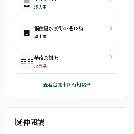
䷌
澤火革
福住里永康街47巷18號
䷌
澤山咸
華南駕訓班
☲☷
火風鼎
查看台北市所有地點
延伸閱讀