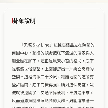
卦象說明
        「天際 Sky Line」這棟高樓矗立在熱鬧的
商圈中心，頂樓的視野把底下滿溢的店家與人
潮全壓在腳下。這正是風天小畜的格局，底下
是滾滾世俗慾望，上面卻撐出一片獨立高聳的
空間。這裡海拔三十公尺，距離地面的喧鬧有
些許隔閡。底下商機再強，爬到這個高度，氣
流就被拉開了。交通不算便利，車流進不來，
反而過濾掉隨機湊熱鬧的人群。周圍還帶著一