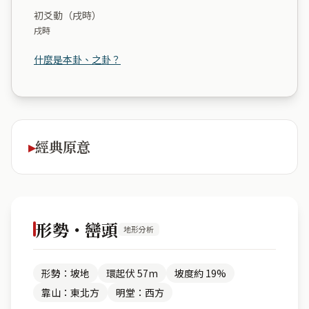
初爻動（戌時）
戌時
什麼是本卦、之卦？
經典原意
形勢・巒頭
地形分析
形勢：坡地
環起伏 57m
坡度約 19%
靠山：東北方
明堂：西方