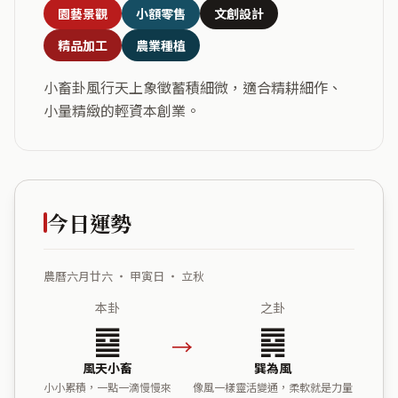
園藝景觀
小額零售
文創設計
精品加工
農業種植
小畜卦風行天上象徵蓄積細微，適合精耕細作、
小量精緻的輕資本創業。
今日運勢
農曆六月廿六 ・ 甲寅日 ・ 立秋
本卦
之卦
䷈
䷸
→
風天小畜
巽為風
小小累積，一點一滴慢慢來
像風一樣靈活變通，柔軟就是力量