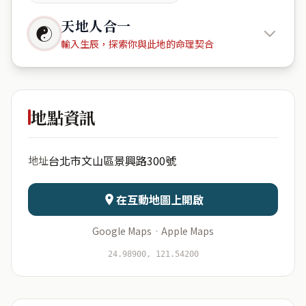
天地人合一
☯
輸入生辰，探索你與此地的命理契合
天際 Sky
Line
地點資訊
出生年份
月份
台北市文山區景興路300號
地址
日期
出生時辰
在互動地圖上開啟
Google Maps
·
Apple Maps
開始分析
資料僅用於即時分析，不會儲存於伺服器
24.98900, 121.54200