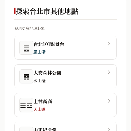
探索台北市其他地點
發現更多地理卦象
台北101觀景台
䷌
風山漸
大安森林公園
䷴
水山蹇
士林高商
☰☲
天山遯
中正紀念堂