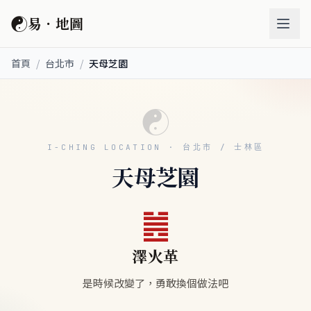
☯
易．地圖
首頁
/
台北市
/
天母芝園
☯
I-CHING LOCATION · 台北市 / 士林區
天母芝園
䷰
澤火革
是時候改變了，勇敢換個做法吧