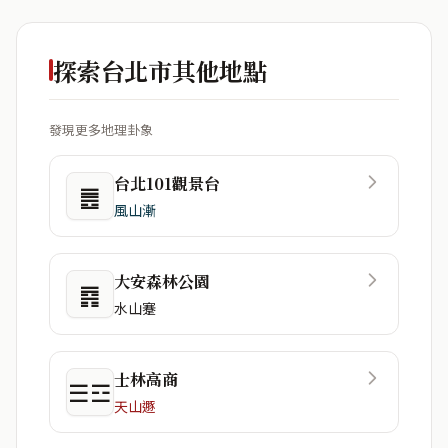
探索台北市其他地點
發現更多地理卦象
台北101觀景台
䷌
風山漸
大安森林公園
䷴
水山蹇
士林高商
☰☲
天山遯