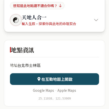
想知道此地點適不適合你嗎？
天地人合一
☯
輸入生辰，探索你與此地的命理契合
天母芝園
地點資訊
出生年份
月份
台北市士林區
地址
日期
出生時辰
在互動地圖上開啟
Google Maps
·
Apple Maps
開始分析
資料僅用於即時分析，不會儲存於伺服器
25.11038, 121.53909