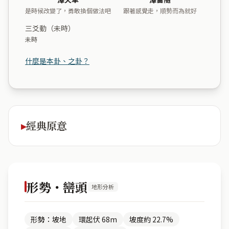
是時候改變了，勇敢換個做法吧
跟著感覺走，順勢而為就好
三爻動（未時）
未時
什麼是本卦、之卦？
經典原意
形勢・巒頭
地形分析
形勢：坡地
環起伏 68m
坡度約 22.7%