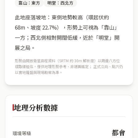
靠山：東方
明堂：西北方
此地座落坡地：東側地勢較高（環起伏約
68m、坡度 22.7%），形勢上可視為「靠山」
一方；西北側相對開闊低緩，近於「明堂」開
展之局。
形勢由開放衛星高程資料（SRTM 約 30m 解析度）以周邊八方位
環取樣粗估，僅供地理形勢參考、非堪輿鑑定； 正式立向、點穴仍
以實地羅盤與現場勘察為準。
地理分析數據
都會
環境等級