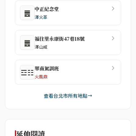
中正紀念堂
䷌
澤火革
福住里永康街47巷18號
䷌
澤山咸
華南駕訓班
☲☷
火風鼎
查看台北市所有地點
延伸閱讀