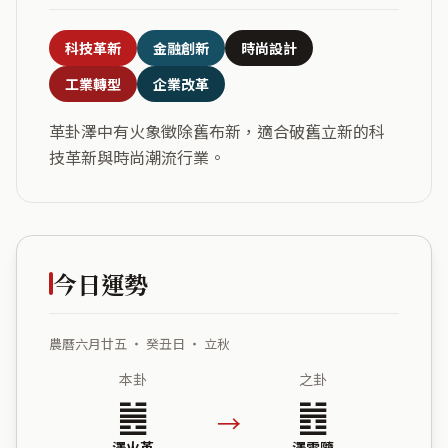
科技革新
金融創新
時尚設計
工業轉型
企業改革
革卦澤中有火象徵除舊布新，適合破舊立新的科
技革新與時尚潮流行業。
今日運勢
農曆六月廿五 ・ 癸丑日 ・ 立秋
本卦
之卦
䷰
䷐
→
澤火革
澤雷隨