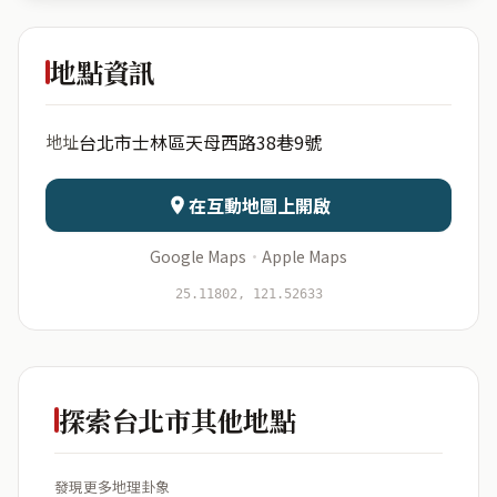
天母自在
地點資訊
出生年份
月份
台北市士林區天母西路38巷9號
地址
日期
出生時辰
在互動地圖上開啟
Google Maps
·
Apple Maps
開始分析
資料僅用於即時分析，不會儲存於伺服器
25.11802, 121.52633
探索台北市其他地點
發現更多地理卦象