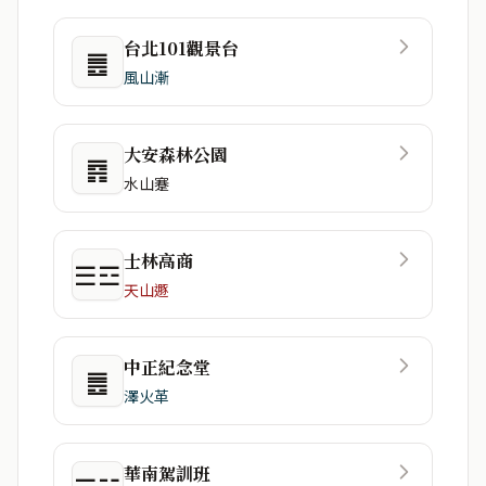
台北101觀景台
䷌
風山漸
大安森林公園
䷴
水山蹇
士林高商
☰☲
天山遯
中正紀念堂
䷌
澤火革
華南駕訓班