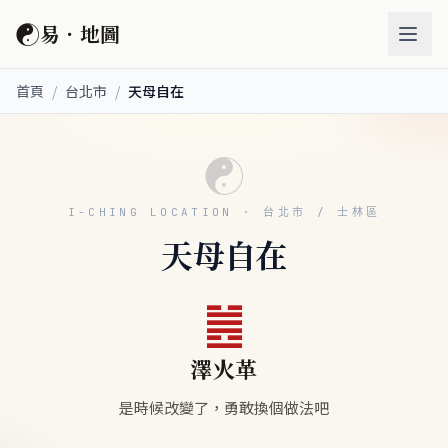
☯
易．地圖
首頁
/
台北市
/
天母自在
☯
I-CHING LOCATION · 台北市 / 士林區
天母自在
䷰
澤火革
是時候改變了，勇敢換個做法吧