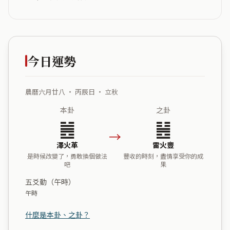
今日運勢
農曆六月廿八 ・ 丙辰日 ・ 立秋
本卦
之卦
䷰
䷶
→
澤火革
雷火豐
是時候改變了，勇敢換個做法
豐收的時刻，盡情享受你的成
吧
果
五爻動（午時）
午時
什麼是本卦、之卦？