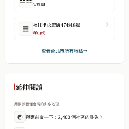
☲☷
火風鼎
福住里永康街47巷18號
䷌
澤山咸
查看台北市所有地點
延伸閱讀
用數據看懂台灣的卦象地理
☯
搬家前查一下：2,400 個社區的卦象