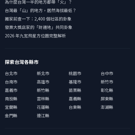
為什麼台灣一半的地方都帶「火」？
台灣最「山」的地方，居然海拔最低？
搬家前查一下：2,400 個社區的卦象
發票大獎店家的「財運地」共同卦象
2026 年九宮飛星方位圖完整解析
探索台灣各縣市
台北市
新北市
桃園市
台中市
台南市
高雄市
基隆市
新竹市
嘉義市
新竹縣
苗栗縣
彰化縣
南投縣
雲林縣
嘉義縣
屏東縣
宜蘭縣
花蓮縣
台東縣
澎湖縣
金門縣
連江縣