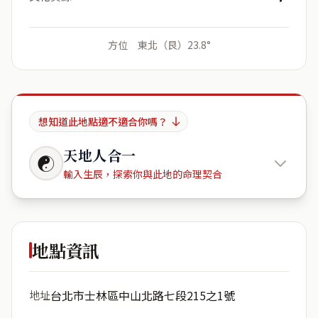
方位 東北（艮）23.8°
想知道此地點適不適合你嗎？
天地人合一
☯
輸入生辰，探索你與此地的命理契合
天母中銀
山莊
地點資訊
出生年份
月份
台北市士林區中山北路七段215之1號
地址
日期
出生時辰