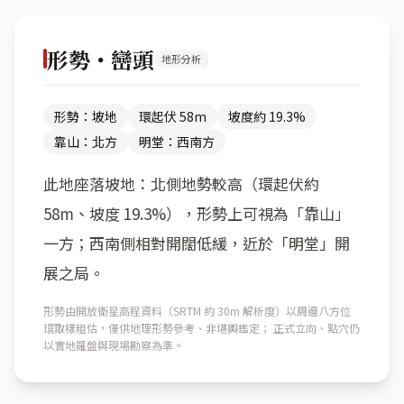
形勢・巒頭
地形分析
形勢：坡地
環起伏 58m
坡度約 19.3%
靠山：北方
明堂：西南方
此地座落坡地：北側地勢較高（環起伏約
58m、坡度 19.3%），形勢上可視為「靠山」
一方；西南側相對開闊低緩，近於「明堂」開
展之局。
形勢由開放衛星高程資料（SRTM 約 30m 解析度）以周邊八方位
環取樣粗估，僅供地理形勢參考、非堪輿鑑定； 正式立向、點穴仍
以實地羅盤與現場勘察為準。