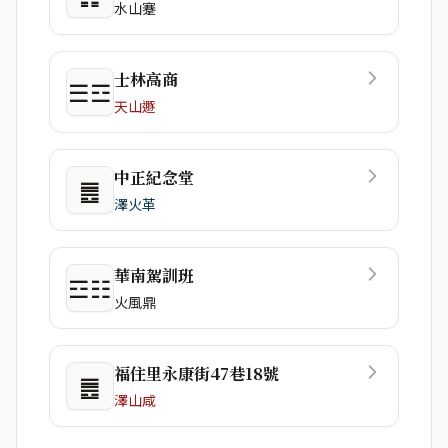
水山蹇
士林高商
☰☲
天山遯
中正紀念堂
䷌
澤火革
華南駕訓班
☲☷
火風鼎
福住里永康街47巷18號
䷌
澤山咸