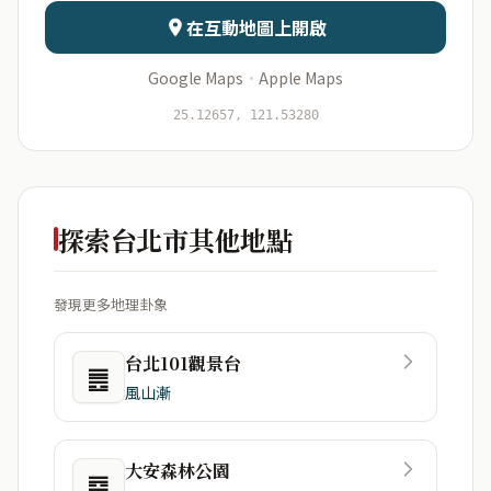
在互動地圖上開啟
Google Maps
·
Apple Maps
開始分析
資料僅用於即時分析，不會儲存於伺服器
25.12657, 121.53280
探索台北市其他地點
發現更多地理卦象
台北101觀景台
䷌
風山漸
大安森林公園
䷴