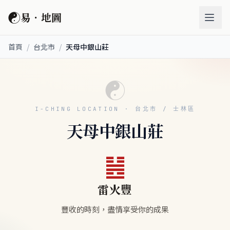
☯
易．地圖
首頁
/
台北市
/
天母中銀山莊
☯
I-CHING LOCATION · 台北市 / 士林區
天母中銀山莊
䷶
雷火豐
豐收的時刻，盡情享受你的成果