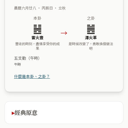
農曆六月廿八 ・ 丙辰日 ・ 立秋
本卦
之卦
䷶
䷰
→
雷火豐
澤火革
豐收的時刻，盡情享受你的成
是時候改變了，勇敢換個做法
果
吧
五爻動（午時）
午時
什麼是本卦、之卦？
經典原意