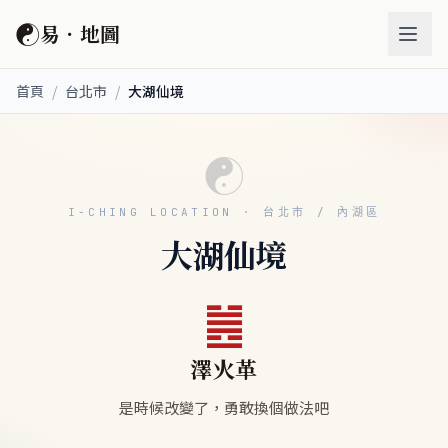
☯
易．地圖
首頁
/
台北市
/
大湖仙境
☯
I-CHING LOCATION · 台北市 / 內湖區
大湖仙境
䷰
澤火革
是時候改變了，勇敢換個做法吧