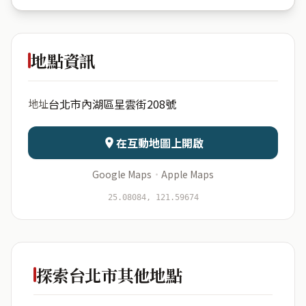
大湖仙境
地點資訊
出生年份
月份
台北市內湖區星雲街208號
地址
日期
出生時辰
在互動地圖上開啟
Google Maps
·
Apple Maps
開始分析
資料僅用於即時分析，不會儲存於伺服器
25.08084, 121.59674
探索台北市其他地點