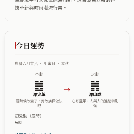
技革新與時尚潮流行業。
今日運勢
農曆六月廿六 ・ 甲寅日 ・ 立秋
本卦
之卦
䷰
䷞
→
澤火革
澤山咸
是時候改變了，勇敢換個做法
心有靈犀，人與人的連結特別
吧
強
初爻動（辰時）
辰時