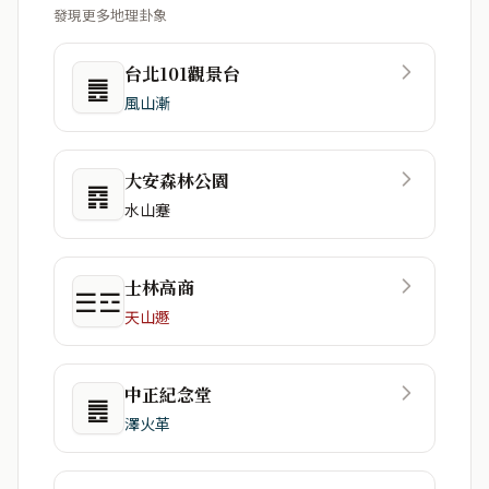
發現更多地理卦象
台北101觀景台
䷌
風山漸
大安森林公園
䷴
水山蹇
士林高商
☰☲
天山遯
中正紀念堂
䷌
澤火革