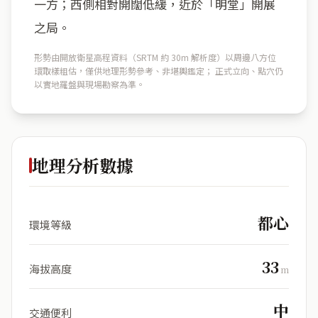
一方；西側相對開闊低緩，近於「明堂」開展
之局。
形勢由開放衛星高程資料（SRTM 約 30m 解析度）以周邊八方位
環取樣粗估，僅供地理形勢參考、非堪輿鑑定； 正式立向、點穴仍
以實地羅盤與現場勘察為準。
地理分析數據
都心
環境等級
33
海拔高度
m
中
交通便利