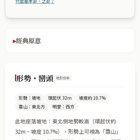
什麼是本卦、之卦？
經典原意
形勢・巒頭
地形分析
形勢：坡地
環起伏 32m
坡度約 10.7%
靠山：東北方
明堂：西方
此地座落坡地：東北側地勢較高（環起伏約
32m、坡度 10.7%），形勢上可視為「靠山」