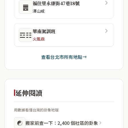
福住里永康街47巷18號
䷌
澤山咸
華南駕訓班
☲☷
火風鼎
查看台北市所有地點
延伸閱讀
用數據看懂台灣的卦象地理
☯
搬家前查一下：2,400 個社區的卦象