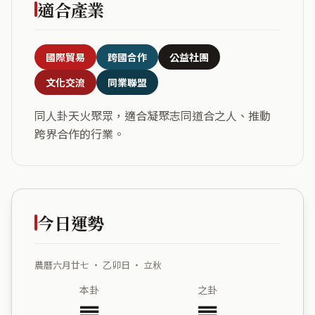
適合產業
國際貿易
跨國合作
公益社團
文化交流
同業聯盟
同人卦天火聚眾，適合凝聚志同道合之人、推動
跨界合作的行業。
今日運勢
農曆六月廿七 ・ 乙卯日 ・ 立秋
本卦
之卦
䷌
䷘