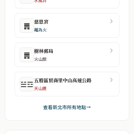
水風井
慈恩宮
䷠
離為火
樹林郵局
䷠
火山旅
五股區貿商里中山高速公路
☱☲
天山遯
查看新北市所有地點