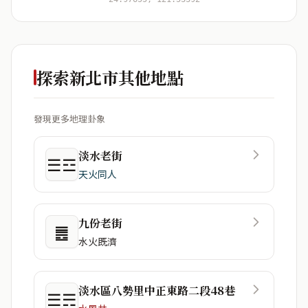
探索新北市其他地點
發現更多地理卦象
淡水老街
☰☲
天火同人
九份老街
䷌
水火既濟
淡水區八勢里中正東路二段48巷
☰☴