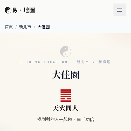
☯
易．地圖
首頁
/
新北市
/
大佳園
☯
I-CHING LOCATION · 新北市 / 新店區
大佳園
䷌
天火同人
找到對的人一起做，事半功倍