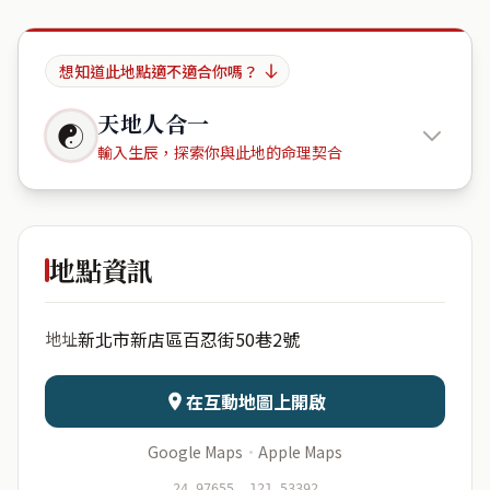
想知道此地點適不適合你嗎？
天地人合一
☯
輸入生辰，探索你與此地的命理契合
大佳園
地點資訊
出生年份
月份
新北市新店區百忍街50巷2號
地址
日期
出生時辰
在互動地圖上開啟
Google Maps
·
Apple Maps
開始分析
資料僅用於即時分析，不會儲存於伺服器
24.97655, 121.53392