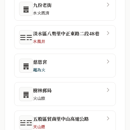
九份老街
䷌
水火既濟
淡水區八勢里中正東路二段48巷
☰☴
水風井
慈恩宮
䷠
離為火
樹林郵局
䷠
火山旅
五股區貿商里中山高速公路
☱☲
天山遯