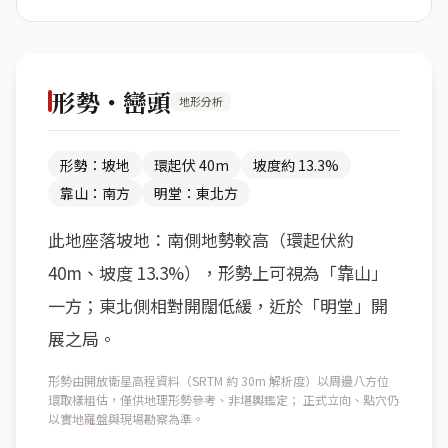
形勢・巒頭
地形分析
形勢：坡地
環起伏 40m
坡度約 13.3%
靠山：南方
明堂：東北方
此地座落坡地：南側地勢較高（環起伏約
40m、坡度 13.3%），形勢上可視為「靠山」
一方；東北側相對開闊低緩，近於「明堂」開
展之局。
形勢由開放衛星高程資料（SRTM 約 30m 解析度）以周邊八方位
環取樣粗估，僅供地理形勢參考、非堪輿鑑定； 正式立向、點穴仍
以實地羅盤與現場勘察為準。