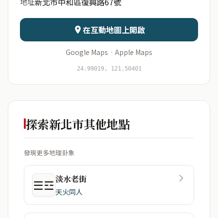
新北市中和區復興路67號
地址
日期
出生時辰
在互動地圖上開啟
Google Maps
·
Apple Maps
開始分析
資料僅用於即時分析，不會儲存於伺服器
24.99019, 121.50401
探索新北市其他地點
發現更多地理卦象
淡水老街
☰☲
天火同人