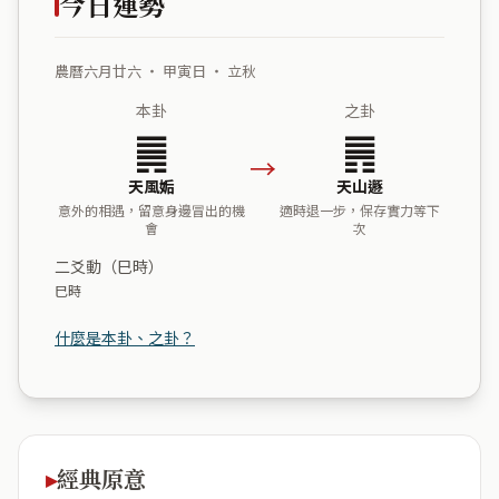
今日運勢
農曆六月廿六 ・ 甲寅日 ・ 立秋
本卦
之卦
䷫
䷠
→
天風姤
天山遯
意外的相遇，留意身邊冒出的機
適時退一步，保存實力等下
會
次
二爻動（巳時）
巳時
什麼是本卦、之卦？
經典原意