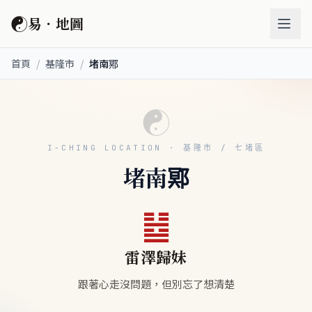
☯
易．地圖
首頁
/
基隆市
/
堵南鄍
☯
I-CHING LOCATION · 基隆市 / 七堵區
堵南鄍
䷵
雷澤歸妹
跟著心走沒問題，但別忘了想清楚