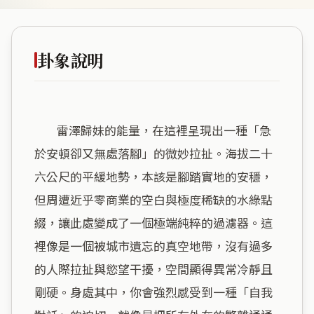
卦象說明
        雷澤歸妹的能量，在這裡呈現出一種「急
於安頓卻又無處落腳」的微妙拉扯。海拔二十
六公尺的平緩地勢，本該是腳踏實地的安穩，
但周遭近乎零商業的空白與極度稀缺的水綠點
綴，讓此處變成了一個極端純粹的過濾器。這
裡像是一個被城市遺忘的真空地帶，沒有過多
的人際拉扯與慾望干擾，空間顯得異常冷靜且
剛硬。身處其中，你會強烈感受到一種「自我