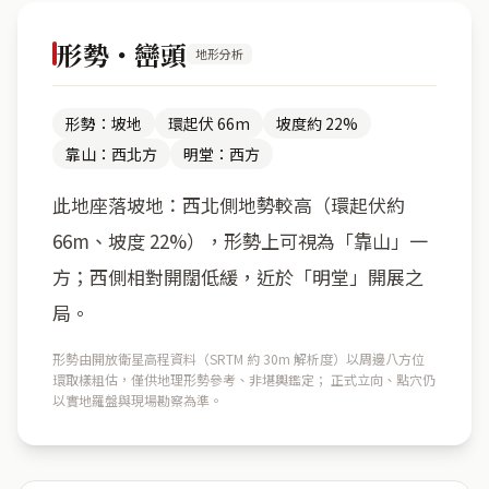
形勢・巒頭
地形分析
形勢：坡地
環起伏 66m
坡度約 22%
靠山：西北方
明堂：西方
此地座落坡地：西北側地勢較高（環起伏約
66m、坡度 22%），形勢上可視為「靠山」一
方；西側相對開闊低緩，近於「明堂」開展之
局。
形勢由開放衛星高程資料（SRTM 約 30m 解析度）以周邊八方位
環取樣粗估，僅供地理形勢參考、非堪輿鑑定； 正式立向、點穴仍
以實地羅盤與現場勘察為準。