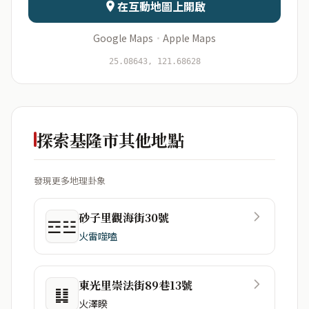
在互動地圖上開啟
Google Maps
·
Apple Maps
開始分析
資料僅用於即時分析，不會儲存於伺服器
25.08643, 121.68628
探索基隆市其他地點
發現更多地理卦象
砂子里觀海街30號
☲☳
火雷噬嗑
東光里崇法街89巷13號
䷆
火澤睽