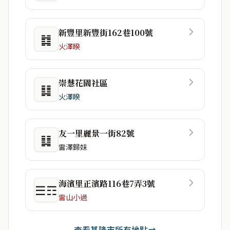
新豐里新豐街162巷100號
䷜
火澤睽
崇慧花園社區
䷆
火澤睽
友一里麗景一街82號
䷆
雷澤歸妹
海濱里正濱路116巷7弄3號
☰☶
雷山小過
查看基隆市所有地點