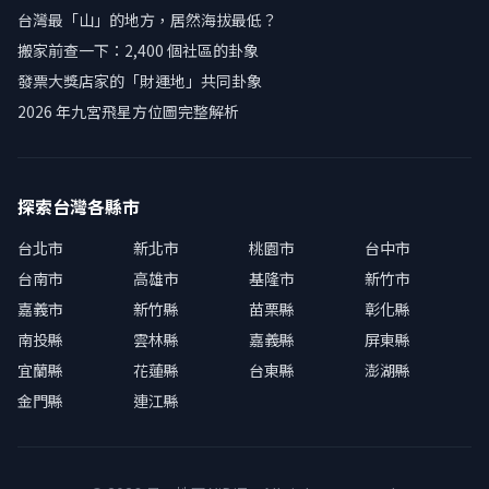
台灣最「山」的地方，居然海拔最低？
搬家前查一下：2,400 個社區的卦象
發票大獎店家的「財運地」共同卦象
2026 年九宮飛星方位圖完整解析
探索台灣各縣市
台北市
新北市
桃園市
台中市
台南市
高雄市
基隆市
新竹市
嘉義市
新竹縣
苗栗縣
彰化縣
南投縣
雲林縣
嘉義縣
屏東縣
宜蘭縣
花蓮縣
台東縣
澎湖縣
金門縣
連江縣