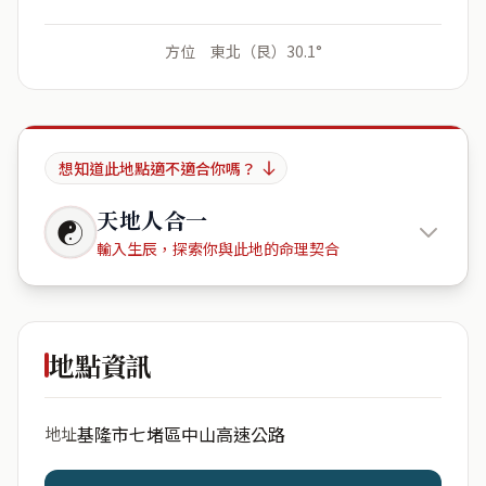
方位 東北（艮）30.1°
想知道此地點適不適合你嗎？
天地人合一
☯
輸入生辰，探索你與此地的命理契合
堵南鄍
地點資訊
出生年份
月份
基隆市七堵區中山高速公路
地址
日期
出生時辰