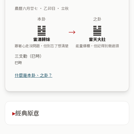
農曆六月廿七 ・ 乙卯日 ・ 立秋
本卦
之卦
䷵
䷡
→
雷澤歸妹
雷天大壯
跟著心走沒問題，但別忘了想清楚
能量爆棚，但記得別衝過頭
三爻動（巳時）
巳時
什麼是本卦、之卦？
經典原意