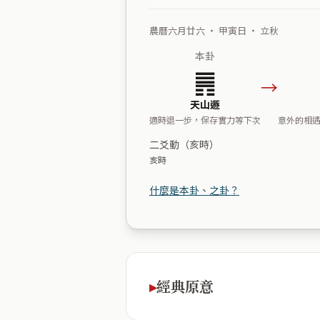
農曆六月廿六 ・ 甲寅日 ・ 立秋
本卦
䷠
→
天山遯
適時退一步，保存實力等下次
意外的相
二爻動（亥時）
亥時
什麼是本卦、之卦？
經典原意