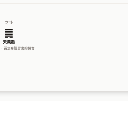
之卦
䷫
天風姤
遇，留意身邊冒出的機會