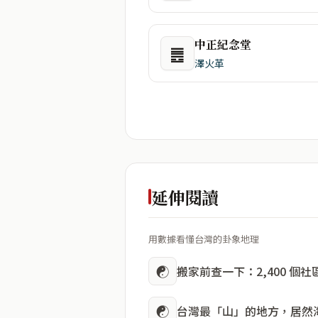
中正紀念堂
䷌
澤火革
延伸閱讀
用數據看懂台灣的卦象地理
☯
搬家前查一下：2,400 個
☯
台灣最「山」的地方，居然