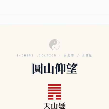
☯
I-CHING LOCATION · 台北市 / 士林區
圓山仰望
䷠
天山遯