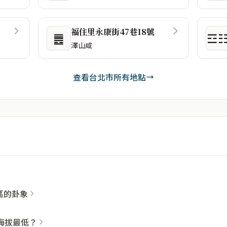
福住里永康街47巷18號
䷌
☲
澤山咸
查看台北市所有地點
社區的卦象
海拔最低？