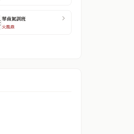
華南駕訓班
☷
火風鼎