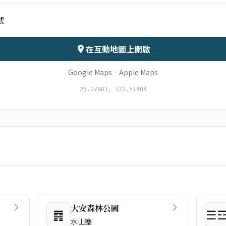
號
會儲存於伺服器
在互動地圖上開啟
Google Maps
·
Apple Maps
25.07981, 121.51404
大安森林公園
䷴
☰
水山蹇