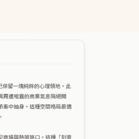
與周遭喧囂的商業氣息隔絕開
節奏中抽身。這種空間格局最適


型商場與熱鬧路口。這種「刻意