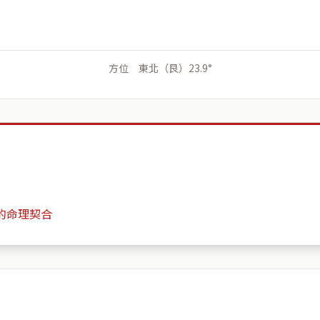
方位 東北（艮）23.9°
的命理契合
圓山仰望
月份
日期