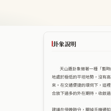
卦象說明
        天山遯卦象徵著一種「暫時的退守」，並非逃避，而是為了在繁雜的世俗洪流中，為自己保留一塊純粹的心理領地。此
地處於極低的平坦地勢，沒有高
來。在交通便捷的環伺下，這裡
合放下過多的外在期待，收斂過
建議在傍晚時分，關掉手機通知