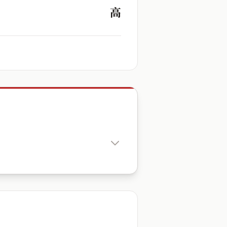
高
出生時辰