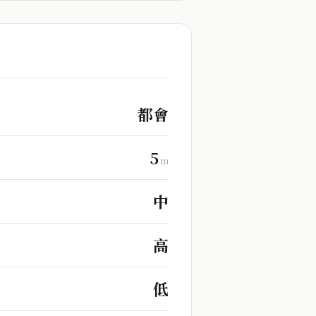
都會
5
m
中
高
低