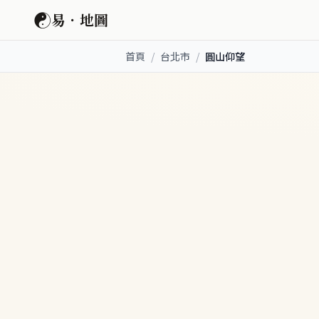
☯
易．地圖
首頁
/
台北市
/
圓山仰望