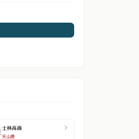
士林高商
☲
天山遯