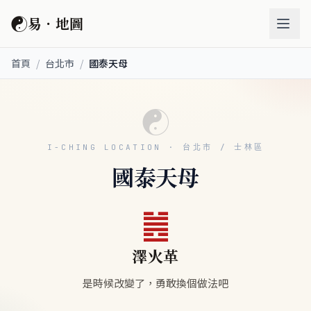
☯
易．地圖
首頁
/
台北市
/
國泰天母
☯
I-CHING LOCATION · 台北市 / 士林區
國泰天母
䷰
澤火革
是時候改變了，勇敢換個做法吧