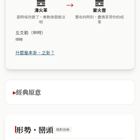
→
澤火革
雷火豐
是時候改變了，勇敢換個做法
豐收的時刻，盡情享受你的成
吧
果
五爻動（申時）
申時
什麼是本卦、之卦？
經典原意
形勢・巒頭
地形分析