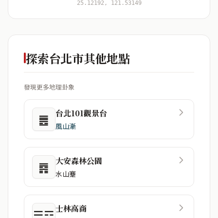
25.12192, 121.53149
探索台北市其他地點
發現更多地理卦象
台北101觀景台
䷌
風山漸
大安森林公園
䷴
水山蹇
士林高商
☰☲