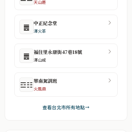
天山遯
中正紀念堂
䷌
澤火革
福住里永康街47巷18號
䷌
澤山咸
華南駕訓班
☲☷
火風鼎
查看台北市所有地點