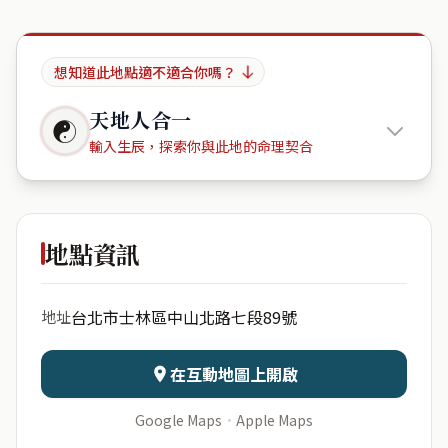
想知道此地點適不適合你嗎？
天地人合一
☯
輸入生辰，探索你與此地的命理契合
國泰天母
地點資訊
出生年份
月份
台北市士林區中山北路七段89號
地址
日期
出生時辰
在互動地圖上開啟
Google Maps
·
Apple Maps
開始分析
資料僅用於即時分析，不會儲存於伺服器