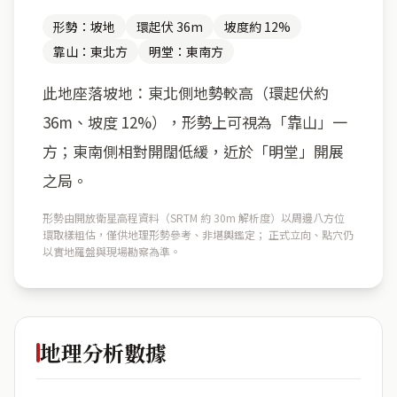
形勢：坡地
環起伏 36m
坡度約 12%
靠山：東北方
明堂：東南方
此地座落坡地：東北側地勢較高（環起伏約
36m、坡度 12%），形勢上可視為「靠山」一
方；東南側相對開闊低緩，近於「明堂」開展
之局。
形勢由開放衛星高程資料（SRTM 約 30m 解析度）以周邊八方位
環取樣粗估，僅供地理形勢參考、非堪輿鑑定； 正式立向、點穴仍
以實地羅盤與現場勘察為準。
地理分析數據