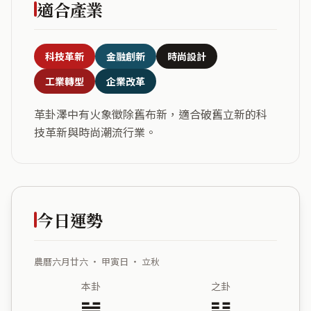
適合產業
科技革新
金融創新
時尚設計
工業轉型
企業改革
革卦澤中有火象徵除舊布新，適合破舊立新的科
技革新與時尚潮流行業。
今日運勢
農曆六月廿六 ・ 甲寅日 ・ 立秋
本卦
之卦
䷰
䷶