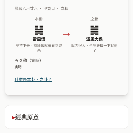
農曆六月廿六 ・ 甲寅日 ・ 立秋
本卦
之卦
䷟
䷛
→
雷風恆
澤風大過
堅持下去，持續做就會看到成
壓力很大，但咬牙撐一下就過
果
了
五爻動（寅時）
寅時
什麼是本卦、之卦？
經典原意