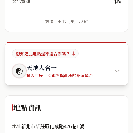
低
文化資源
方位 東北（艮）22.6°
想知道此地點適不適合你嗎？
天地人合一
☯
輸入生辰，探索你與此地的命理契合
國家藝術
庭園
地點資訊
出生年份
月份
新北市新莊區化成路476巷1號
地址