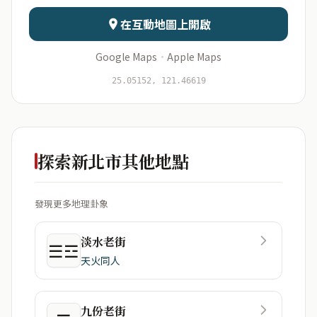
日期
出生時辰
在互動地圖上開啟
Google Maps
·
Apple Maps
開始分析
資料僅用於即時分析，不會儲存於伺服器
25.05152, 121.46619
探索新北市其他地點
發現更多地理卦象
淡水老街
☰☲
天火同人
九份老街