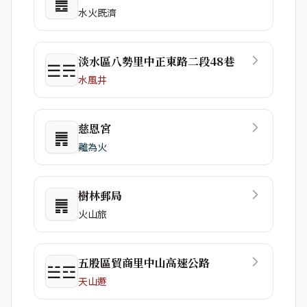
䷌
水火既濟
淡水區八勢里中正東路二段48巷
☰☴
水風井
慈恩宮
䷠
離為火
樹林郵局
䷠
火山旅
五股區貿商里中山高速公路
☱☲
天山遯