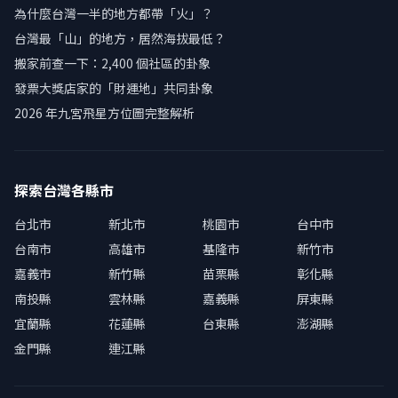
為什麼台灣一半的地方都帶「火」？
台灣最「山」的地方，居然海拔最低？
搬家前查一下：2,400 個社區的卦象
發票大獎店家的「財運地」共同卦象
2026 年九宮飛星方位圖完整解析
探索台灣各縣市
台北市
新北市
桃園市
台中市
台南市
高雄市
基隆市
新竹市
嘉義市
新竹縣
苗栗縣
彰化縣
南投縣
雲林縣
嘉義縣
屏東縣
宜蘭縣
花蓮縣
台東縣
澎湖縣
金門縣
連江縣