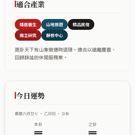
適合產業
隱居養生
山地旅遊
精品民宿
獨立研究
靜修中心
遯卦天下有山象徵適時退隱，適合以遠離塵囂、
回歸靜謐的休閒服務業。
今日運勢
農曆六月廿七 ・ 乙卯日 ・ 立秋
本卦
之卦
䷠
䷌