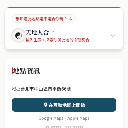
想知道此地點適不適合你嗎？
天地人合一
☯
輸入生辰，探索你與此地的命理契合
四平街56
號
地點資訊
出生年份
月份
台北市中山區四平街66號
地址
日期
出生時辰
在互動地圖上開啟
Google Maps
·
Apple Maps
開始分析
資料僅用於即時分析，不會儲存於伺服器
25.05352, 121.53378