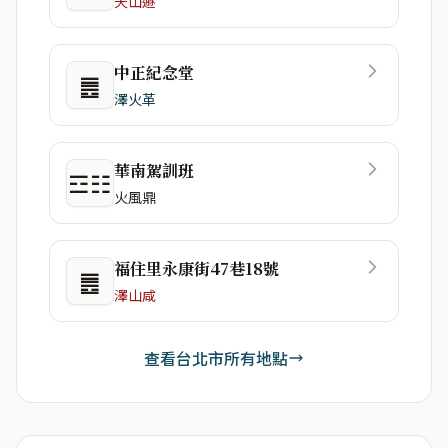
天山遯
中正紀念堂
䷌
澤火革
華南駕訓班
☲☷
火風鼎
福住里永康街47巷18號
䷌
澤山咸
查看台北市所有地點