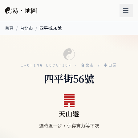
☯
易．地圖
首頁
/
台北市
/
四平街56號
☯
I-CHING LOCATION · 台北市 / 中山區
四平街56號
䷠
天山遯
適時退一步，保存實力等下次