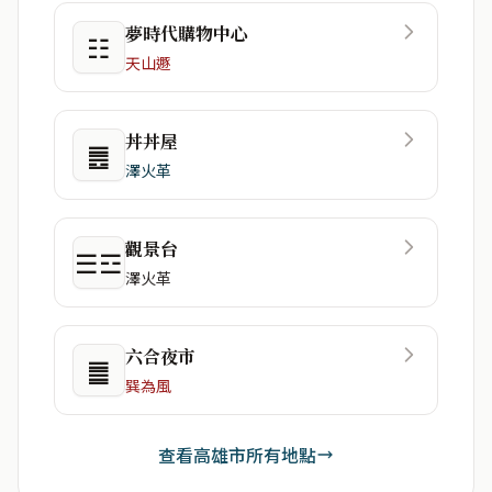
夢時代購物中心
☷
天山遯
丼丼屋
䷌
澤火革
觀景台
☰☲
澤火革
六合夜市
䷀
巽為風
查看高雄市所有地點