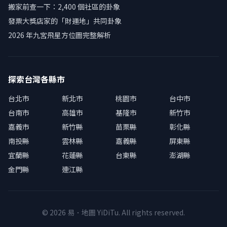
搬家前查一下：2,400 個社區的卦象
發票大獎店家的「財運地」共同卦象
2026 年九宮飛星方位圖完整解析
探索台灣各縣市
台北市
新北市
桃園市
台中市
台南市
高雄市
基隆市
新竹市
嘉義市
新竹縣
苗栗縣
彰化縣
南投縣
雲林縣
嘉義縣
屏東縣
宜蘭縣
花蓮縣
台東縣
澎湖縣
金門縣
連江縣
© 2026 易．地圖 YiDiTu. All rights reserved.