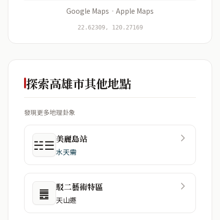
Google Maps
·
Apple Maps
開始分析
資料僅用於即時分析，不會儲存於伺服器
22.62309, 120.27169
探索高雄市其他地點
發現更多地理卦象
美麗島站
☵☰
水天需
駁二藝術特區
䷌
天山遯