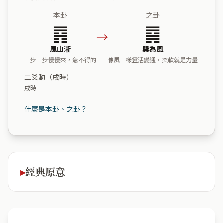
本卦
之卦
䷴
䷸
→
風山漸
巽為風
一步一步慢慢來，急不得的
像風一樣靈活變通，柔軟就是力量
二爻動（戌時）
戌時
什麼是本卦、之卦？
經典原意