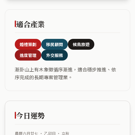
適合產業
婚禮策劃
移民顧問
候鳥旅遊
進度管理
外交服務
漸卦山上有木象徵循序漸進，適合穩步推進、依
序完成的長期專案管理業。
今日運勢
農曆六月廿七 ・ 乙卯日 ・ 立秋