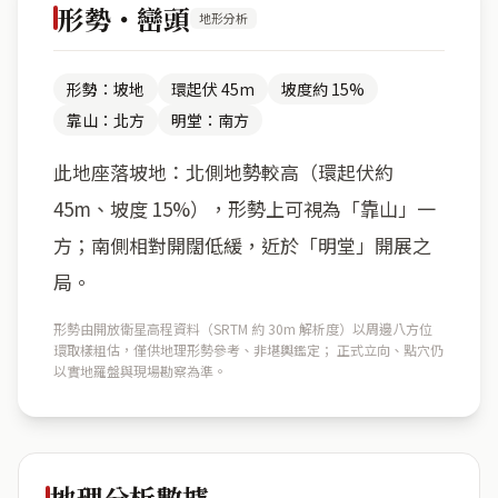
形勢・巒頭
地形分析
形勢：坡地
環起伏 45m
坡度約 15%
靠山：北方
明堂：南方
此地座落坡地：北側地勢較高（環起伏約
45m、坡度 15%），形勢上可視為「靠山」一
方；南側相對開闊低緩，近於「明堂」開展之
局。
形勢由開放衛星高程資料（SRTM 約 30m 解析度）以周邊八方位
環取樣粗估，僅供地理形勢參考、非堪輿鑑定； 正式立向、點穴仍
以實地羅盤與現場勘察為準。
地理分析數據