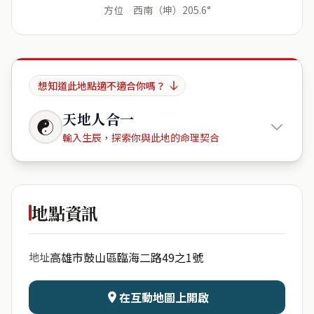
方位 西南（坤）205.6°
想知道此地點適不適合你嗎？
天地人合一
☯
輸入生辰，探索你與此地的命理契合
哈瑪星大
樓
地點資訊
出生年份
月份
高雄市鼓山區臨海二路49之1號
地址
日期
出生時辰
在互動地圖上開啟