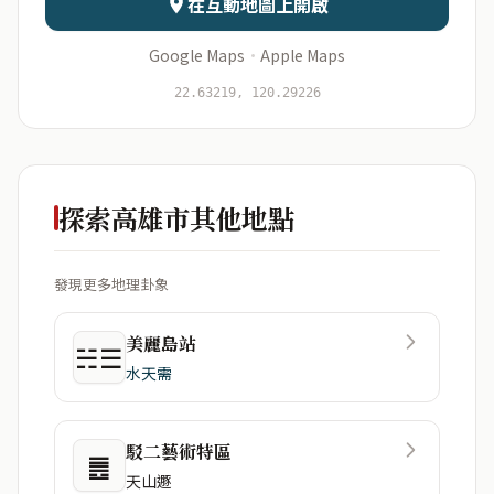
在互動地圖上開啟
Google Maps
·
Apple Maps
22.63219, 120.29226
開始分析
資料僅用於即時分析，不會儲存於伺服器
探索高雄市其他地點
發現更多地理卦象
美麗島站
☵☰
水天需
駁二藝術特區
䷌
天山遯