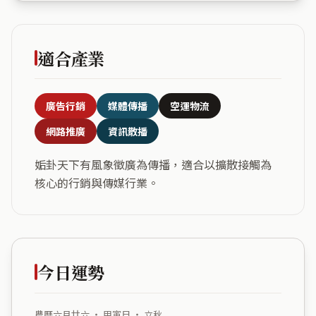
適合產業
廣告行銷
媒體傳播
空運物流
網路推廣
資訊散播
姤卦天下有風象徵廣為傳播，適合以擴散接觸為
核心的行銷與傳媒行業。
今日運勢
農曆六月廿六 ・ 甲寅日 ・ 立秋