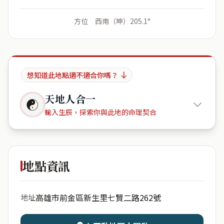
方位 西南（坤）205.1°
想知道此地點適不適合你嗎？
天地人合一
☯
輸入生辰，探索你與此地的命理契合
台灣高雄
市前金區新生里七賢二路262號
地點資訊
出生年份
月份
高雄市前金區新生里七賢二路262號
地址
日期
出生時辰