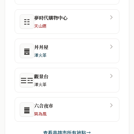
夢時代購物中心
☷
天山遯
丼丼屋
䷌
澤火革
觀景台
☰☲
澤火革
六合夜市
䷀
巽為風
查看高雄市所有地點