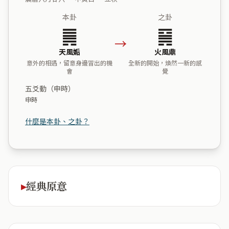
本卦
之卦
䷫
䷱
→
天風姤
火風鼎
意外的相遇，留意身邊冒出的機
全新的開始，煥然一新的感
會
覺
五爻動（申時）
申時
什麼是本卦、之卦？
經典原意