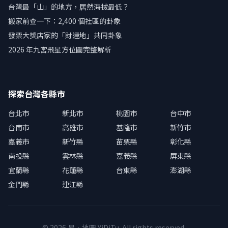
台灣最「山」的地方，居然海拔最低？
搬家前查一下：2,400 個社區的卦象
發票大獎店家的「財運地」共同卦象
2026 年九宮飛星方位圖完整解析
探索台灣各縣市
台北市
新北市
桃園市
台中市
台南市
高雄市
基隆市
新竹市
嘉義市
新竹縣
苗栗縣
彰化縣
南投縣
雲林縣
嘉義縣
屏東縣
宜蘭縣
花蓮縣
台東縣
澎湖縣
金門縣
連江縣
© 2026 易．地圖 YiDiTu. All rights reserved.