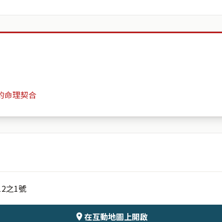
的命理契合
台灣苗栗縣三灣鄉侑橘休閒農場
月份
日期
2之1號
會儲存於伺服器
在互動地圖上開啟