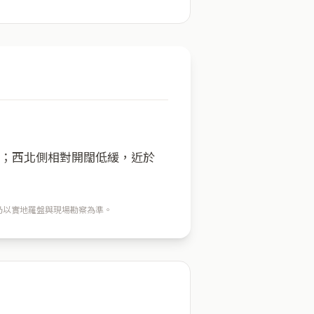
方；西北側相對開闊低緩，近於
穴仍以實地羅盤與現場勘察為準。