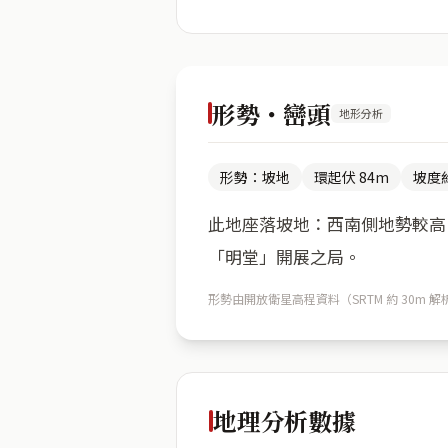
形勢・巒頭
地形分析
形勢：坡地
環起伏 84m
坡度約
此地座落坡地：西南側地勢較高（
「明堂」開展之局。
形勢由開放衛星高程資料（SRTM 約 30
地理分析數據