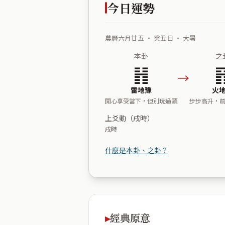
今日運勢
農曆六月廿五 ・ 癸丑日 ・ 大暑
本卦
之
䷏
→
雷地豫
火
開心享受當下，但別玩過頭
步步高升，
上爻動（戌時）
戌時
什麼是本卦、之卦？
經典原意