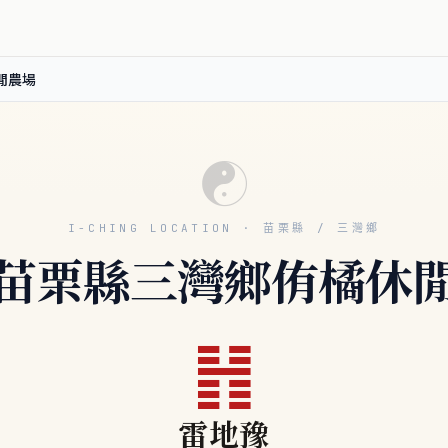
閒農場
☯
I-CHING LOCATION · 苗栗縣 / 三灣鄉
苗栗縣三灣鄉侑橘休
䷏
雷地豫