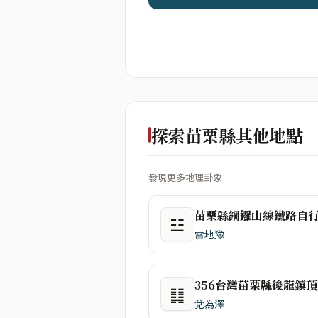
探索苗栗縣其他地點
發現更多地理卦象
☳
雷地豫
3
䷆
兌為澤