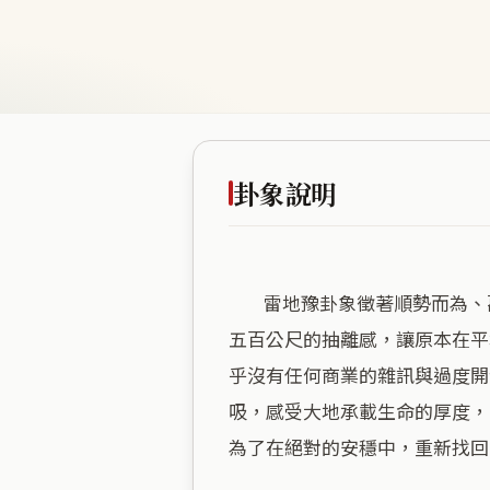
卦象說明
        雷地豫卦象徵著順勢而為、萬物舒展的愉悅感，這片坐落於高海拔的農場，恰好將這份「從容」發揮到極致。海拔一千
五百公尺的抽離感，讓原本在平
乎沒有任何商業的雜訊與過度開
吸，感受大地承載生命的厚度，
為了在絕對的安穩中，重新找回