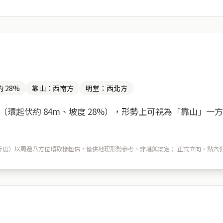
 28%
靠山：西南方
明堂：西北方
環起伏約 84m、坡度 28%），形勢上可視為「靠山」一
m 解析度）以周邊八方位環取樣粗估，僅供地理形勢參考、非堪輿鑑定； 正式立向、點