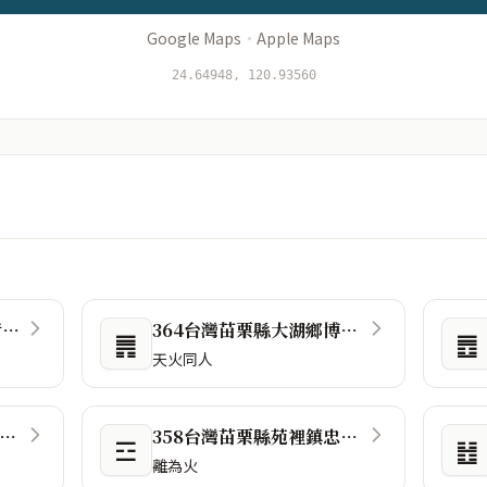
Google Maps
·
Apple Maps
24.64948, 120.93560
苗栗縣銅鑼山線鐵路自行車道
364台灣苗栗縣大湖鄉博愛街32號
䷠
䷘
天火同人
56台灣苗栗縣後龍鎮頂椅五街52號
358台灣苗栗縣苑裡鎮忠勇街11號
☲
䷲
離為火