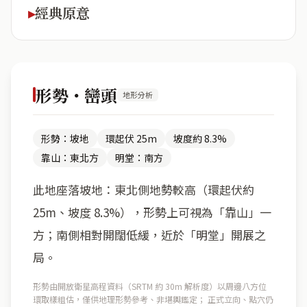
經典原意
形勢・巒頭
地形分析
形勢：坡地
環起伏 25m
坡度約 8.3%
靠山：東北方
明堂：南方
此地座落坡地：東北側地勢較高（環起伏約
25m、坡度 8.3%），形勢上可視為「靠山」一
方；南側相對開闊低緩，近於「明堂」開展之
局。
形勢由開放衛星高程資料（SRTM 約 30m 解析度）以周邊八方位
環取樣粗估，僅供地理形勢參考、非堪輿鑑定； 正式立向、點穴仍