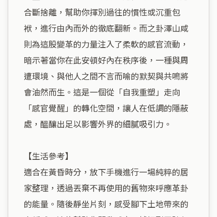
合斷捨離，幫助你揮別過往的慣性或沉重包
袱，進行由內而外的徹底翻新。而之卦澤山咸
則為這股變革的力量注入了柔軟的感官流動，
暗示著當你在此安頓好內在秩序後，一種與周
遭環境、與他人之間不言而喻的默契與共鳴將
會油然而生。這是一個從「自我重塑」走向
「感官覺醒」的轉化空間，讓人在低調的隱蔽
處，醞釀出足以影響外界的細膩吸引力。

【生活參考】

適合在黃昏時分，放下手機進行一場純粹的居
家整理，透過丟棄不再使用的舊物來呼應革卦
的能量。隨後靜坐片刻，感受腳下土地帶來的