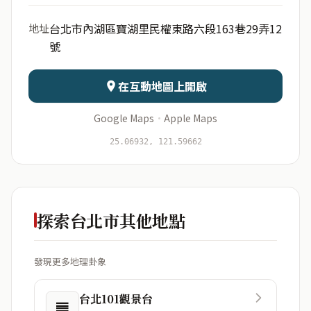
出生年份
月份
台北市內湖區寶湖里民權東路六段163巷29弄12
地址
號
日期
出生時辰
在互動地圖上開啟
Google Maps
·
Apple Maps
開始分析
資料僅用於即時分析，不會儲存於伺服器
25.06932, 121.59662
探索台北市其他地點
發現更多地理卦象
台北101觀景台
䷌