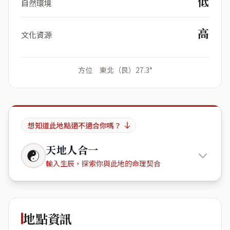
低
自然環境
高
文化資源
方位 東北（艮）27.3°
想知道此地點適不適合你嗎？
天地人合一
☯
輸入生辰，探索你與此地的命理契合
台灣臺北
市內湖區寶湖里民權東路六段163巷29弄14號
地點資訊