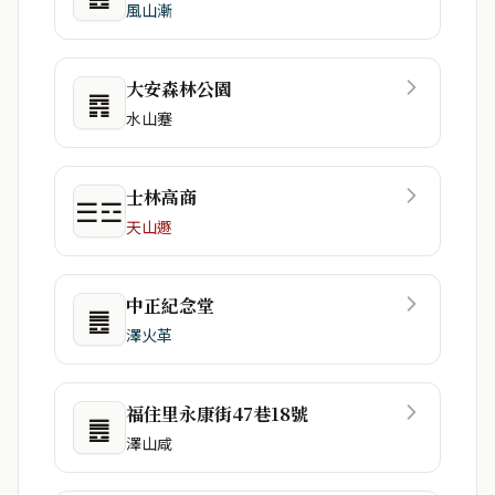
風山漸
大安森林公園
䷴
水山蹇
士林高商
☰☲
天山遯
中正紀念堂
䷌
澤火革
福住里永康街47巷18號
䷌
澤山咸