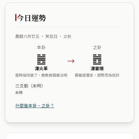
今日運勢
農曆六月廿五 ・ 癸丑日 ・ 立秋
本卦
之卦
䷰
䷐
→
澤火革
澤雷隨
是時候改變了，勇敢換個做法吧
跟著感覺走，順勢而為就好
三爻動（未時）
未時
什麼是本卦、之卦？