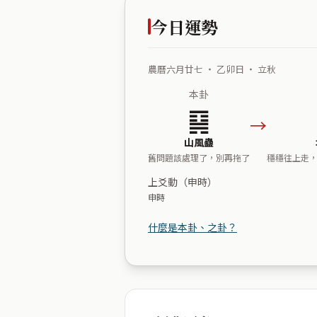
今日運勢
農曆六月廿七 ・ 乙卯日 ・ 立秋
本卦
䷑
→
山風蠱
舊問題該處理了，別再拖了
穩穩往上走
上爻動（申時）
申時
什麼是本卦、之卦？