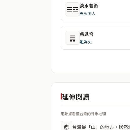
淡水老街
☰☲
天火同人
慈恩宮
䷠
離為火
延伸閱讀
用數據看懂台灣的卦象地理
☯
台灣最「山」的地方，居然