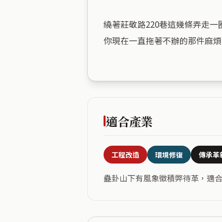
繞著莊敬路220巷這幾條弄走
你現在一直拖著不辦的那件麻煩
適合產業
工程改造
環境修復
傳承革
蠱卦山下有風象徵積弊待革，適