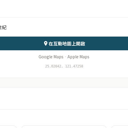
月份
日期
世紀
會儲存於伺服器
在互動地圖上開啟
Google Maps
·
Apple Maps
25.02042, 121.47258