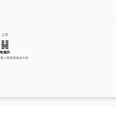
之卦
䷭
地風升
，像小樹慢慢長成大樹