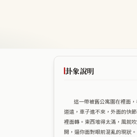
卦象說明
        這一帶被舊公寓圍在裡面，巷子窄，空間氣場有點悶。山風蠱講的就是這種卡住、發酵、需要清理的狀態。這裡離主幹
道遠，車子進不來，外面的快節
裡面轉。東西堆得太滿，風就吹
開，逼你面對眼前混亂的現狀。
