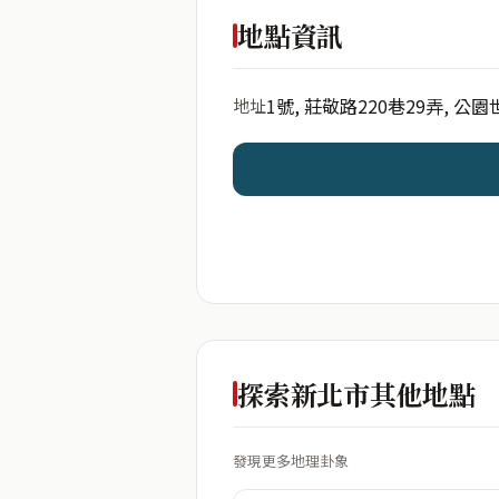
出生年份
地點資訊
1號, 莊敬路220巷29弄, 公園
地址
開始分析
資料僅用於即時分析，不
探索新北市其他地點
發現更多地理卦象