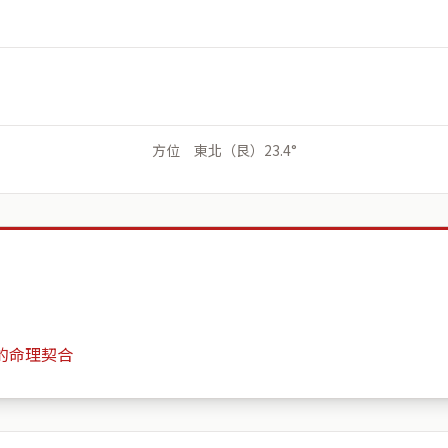
方位 東北（艮）23.4°
的命理契合
台灣新北市板橋區莊敬路220巷29弄公園世紀A區