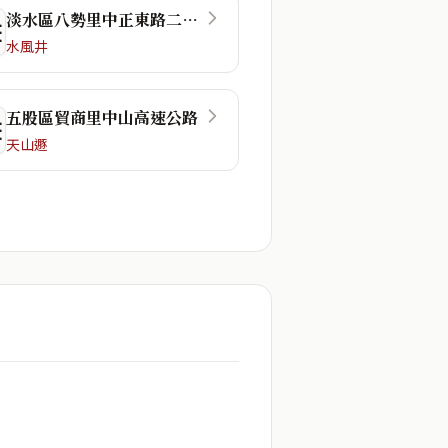
淡水區八勢里中正東路二段48巷
☴
水風井
五股區貿商里中山高速公路
☲
天山遯