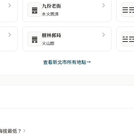
九份老街
䷌
☰
水火既濟
樹林郵局
䷠
☱
火山旅
查看新北市所有地點
海拔最低？