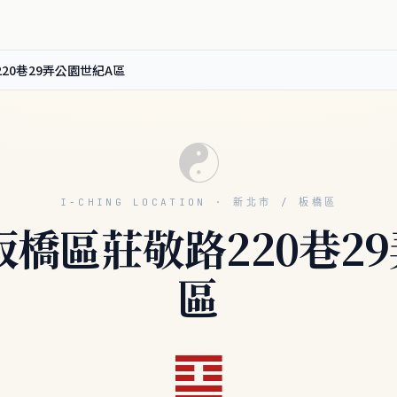
20巷29弄公園世紀A區
☯
I-CHING LOCATION · 新北市 / 板橋區
橋區莊敬路220巷2
區
䷑