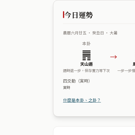
今日運勢
農曆六月廿五 ・ 癸丑日 ・ 大暑
本卦
䷠
→
天山遯
適時退一步，保存實力等下次
一步一步
四爻動（寅時）
寅時
什麼是本卦、之卦？