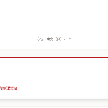
方位 東北（艮）23.7°
的命理契合
台灣新北市三重區中央北路三和夜市