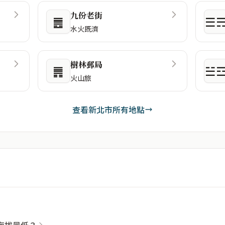
九份老街
䷌
☰
水火既濟
樹林郵局
䷠
☱
火山旅
查看新北市所有地點