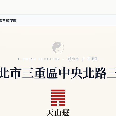
路三和夜市
☯
I-CHING LOCATION · 新北市 / 三重區
北市三重區中央北路
䷠
天山遯