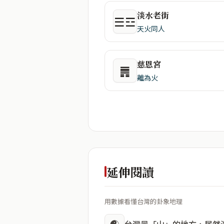
淡水老街
☰☲
天火同人
慈恩宮
䷠
離為火
延伸閱讀
用數據看懂台灣的卦象地理