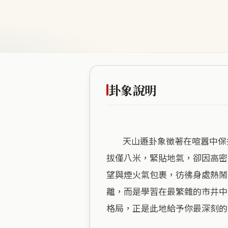
卦象說明
        天山遯卦象徵著在喧囂中保持抽離的智慧，三和夜市極高的商業密度恰好成為這種「入世而隱」的最佳修煉場。這裡海
拔僅八米，緊貼地氣，卻因高密
望與煙火氣包裹，彷彿身處熱鬧
離，而是學習在最繁雜的市井中
格局，正是此地給予你最深刻的