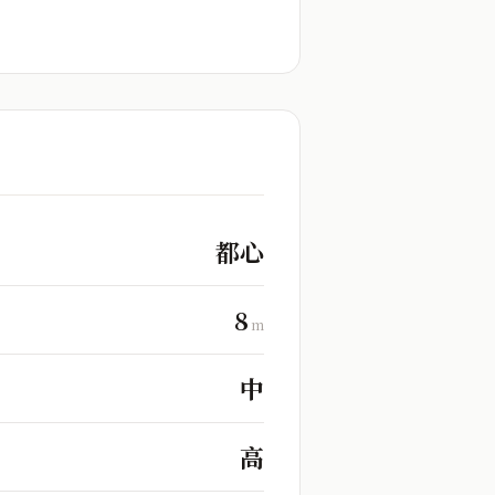
都心
8
m
中
高