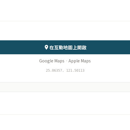
月份
日期
會儲存於伺服器
在互動地圖上開啟
Google Maps
·
Apple Maps
25.06357, 121.50113