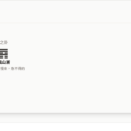
之卦
䷴
風山漸
慢慢來，急不得的