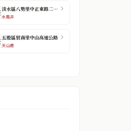
淡水區八勢里中正東路二段48巷
☴
水風井
五股區貿商里中山高速公路
☲
天山遯