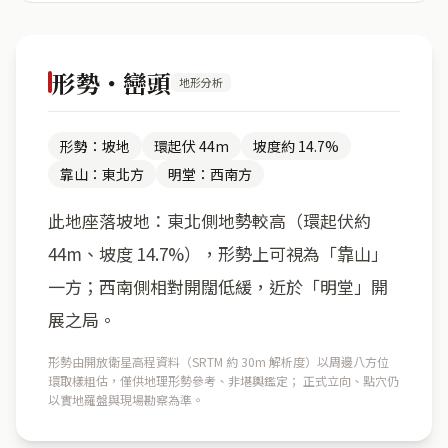
形勢・巒頭
地形分析
形勢：坡地
環起伏 44m
坡度約 14.7%
靠山：東北方
明堂：西南方
此地座落坡地：東北側地勢較高（環起伏約
44m、坡度 14.7%），形勢上可視為「靠山」
一方；西南側相對開闊低緩，近於「明堂」開
展之局。
形勢由開放衛星高程資料（SRTM 約 30m 解析度）以周邊八方位
環取樣粗估，僅供地理形勢參考、非堪輿鑑定； 正式立向、點穴仍
以實地羅盤與現場勘察為準。