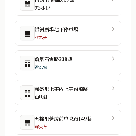
䷰
天火同人
銀河廣場地下停車場
䷀
乾為天
詹厝石雲路338號
䷖
震為雷
義盛里上宇內上宇內道路
䷁
山地剝
五權里營房前中央路149巷
䷠
澤火革