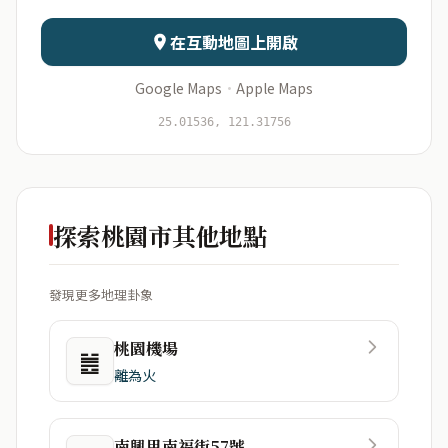
日期
出生時辰
在互動地圖上開啟
Google Maps
·
Apple Maps
開始分析
資料僅用於即時分析，不會儲存於伺服器
25.01536, 121.31756
探索桃園市其他地點
發現更多地理卦象
桃園機場
䷰
離為火
南興里南福街57號