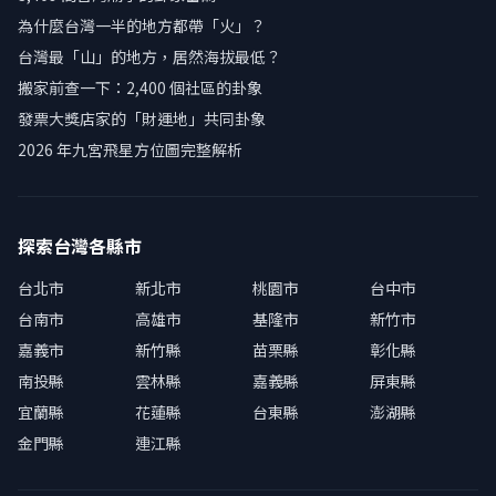
為什麼台灣一半的地方都帶「火」？
台灣最「山」的地方，居然海拔最低？
搬家前查一下：2,400 個社區的卦象
發票大獎店家的「財運地」共同卦象
2026 年九宮飛星方位圖完整解析
探索台灣各縣市
台北市
新北市
桃園市
台中市
台南市
高雄市
基隆市
新竹市
嘉義市
新竹縣
苗栗縣
彰化縣
南投縣
雲林縣
嘉義縣
屏東縣
宜蘭縣
花蓮縣
台東縣
澎湖縣
金門縣
連江縣