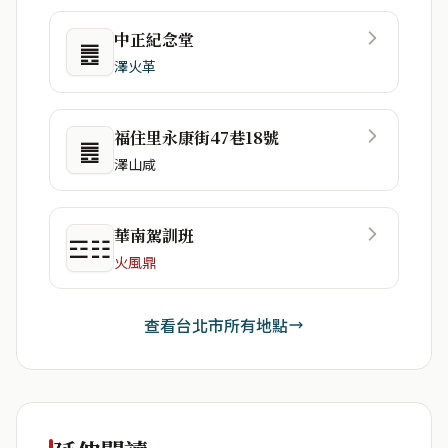
中正紀念堂
䷌
澤火革
福住里永康街47巷18號
䷌
澤山咸
華南駕訓班
☲☷
火風鼎
查看台北市所有地點