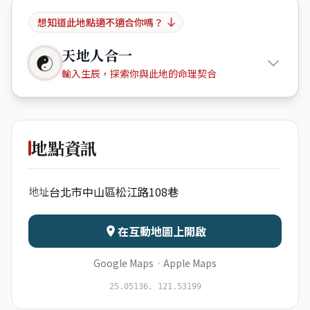
想知道此地點適不適合你嗎？
天地人合一
☯
輸入生辰，探索你與此地的命理契合
南京商旅
會館
地點資訊
出生年份
月份
台北市中山區松江路108巷
地址
日期
出生時辰
在互動地圖上開啟
Google Maps
·
Apple Maps
開始分析
資料僅用於即時分析，不會儲存於伺服器
25.05136, 121.53199