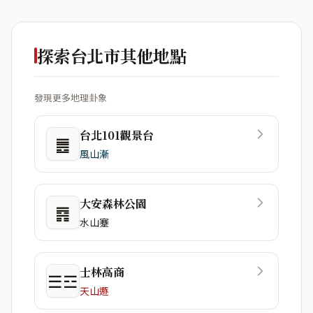
探索台北市其他地點
發現更多地理卦象
台北101觀景台
䷌
風山漸
大安森林公園
䷴
水山蹇
士林高商
☰☲
天山遯