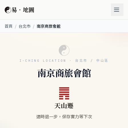
☯
易．地圖
首頁
/
台北市
/
南京商旅會館
☯
I-CHING LOCATION · 台北市 / 中山區
南京商旅會館
䷠
天山遯
適時退一步，保存實力等下次