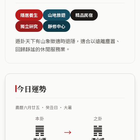
隱居養生
山地旅遊
精品民宿
獨立研究
靜修中心
遯卦天下有山象徵適時退隱，適合以遠離塵囂、
回歸靜謐的休閒服務業。
今日運勢
農曆六月廿五 ・ 癸丑日 ・ 大暑
本卦
之卦
䷠
䷞
→
天山遯
澤山咸