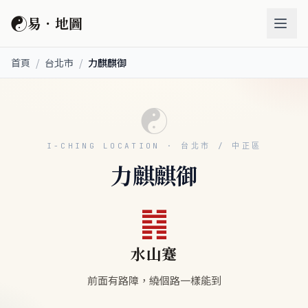
☯
易．地圖
首頁
/
台北市
/
力麒麒御
☯
I-CHING LOCATION · 台北市 / 中正區
力麒麒御
䷦
水山蹇
前面有路障，繞個路一樣能到