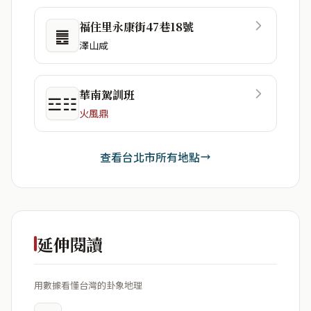
福住里永康街47巷18號
䷌
澤山咸
華南駕訓班
☲☷
火風鼎
查看台北市所有地點
延伸閱讀
用數據看懂台灣的卦象地理