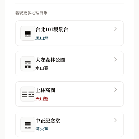
發現更多地理卦象
台北101觀景台
䷌
風山漸
大安森林公園
䷴
水山蹇
士林高商
☰☲
天山遯
中正紀念堂
䷌
澤火革