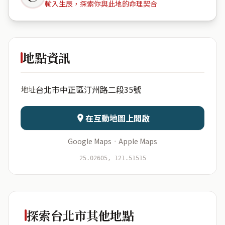
輸入生辰，探索你與此地的命理契合
力麒麒御
地點資訊
出生年份
月份
台北市中正區汀州路二段35號
地址
日期
出生時辰
在互動地圖上開啟
Google Maps
·
Apple Maps
開始分析
資料僅用於即時分析，不會儲存於伺服器
25.02605, 121.51515
探索台北市其他地點