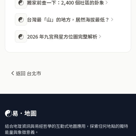
☯
搬家前查一下：2,400 個社區的卦象
☯
台灣最「山」的地方，居然海拔最低？
☯
2026 年九宮飛星方位圖完整解析
返回 台北市
☯
易．地圖
結合地理資訊與易經哲學的互動式地圖應用，探索任何地點的獨特
能量與象徵意義。