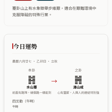
蹇卦山上有水象徵舉步維艱，適合在艱難環境中
克服障礙的特殊行業。
今日運勢
農曆六月廿七 ・ 乙卯日 ・ 立秋
本卦
之卦
䷦
䷞
→
水山蹇
澤山咸
前面有路障，繞個路一樣能到
心有靈犀，人與人的連結特別強
四爻動（午時）
午時