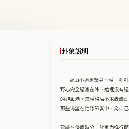
卦象說明
        雷山小過象徵著一種「剛剛好」的節制感，這處居所緊貼平原低地，海拔五公尺的厚實感，將都市的浮躁與過度擴張的
野心完全過濾在外。這裡沒有過
的避風港。這種格局不求轟轟烈
那些渴望在忙碌節奏中，為自己
建議在傍晚時分，於室內進行簡