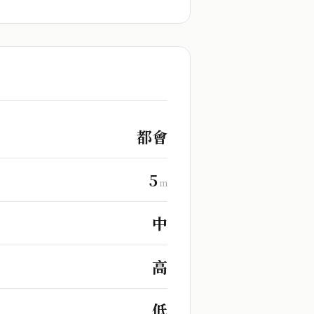
都會
5
m
中
高
低