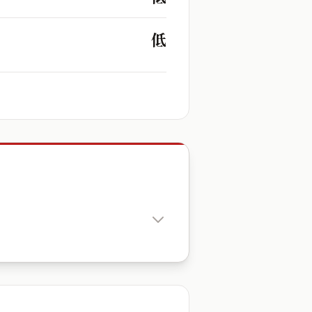
低
出生時辰