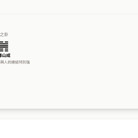
之卦
䷞
澤山咸
人與人的連結特別強