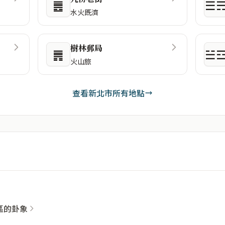
䷌
☰
水火既濟
樹林郵局
䷠
☱
火山旅
查看新北市所有地點
社區的卦象