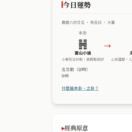
今日運勢
農曆六月廿五 ・ 癸丑日 ・ 大暑
本卦
䷽
→
雷山小過
小事別太計較，放輕鬆就好
心有靈犀，
五爻動（卯時）
卯時
什麼是本卦、之卦？
經典原意