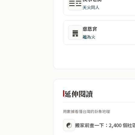
☰☲
天火同人
慈恩宮
䷠
離為火
延伸閱讀
用數據看懂台灣的卦象地理
☯
搬家前查一下：2,400 個