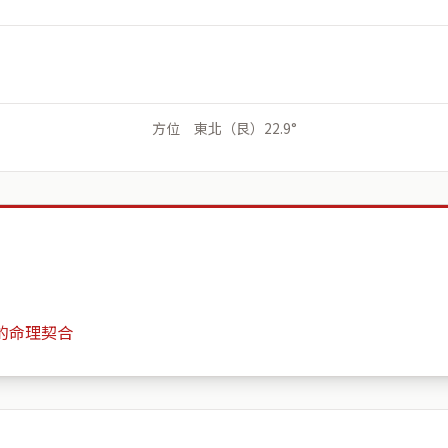
方位 東北（艮）22.9°
的命理契合
全坤峰景
月份
日期