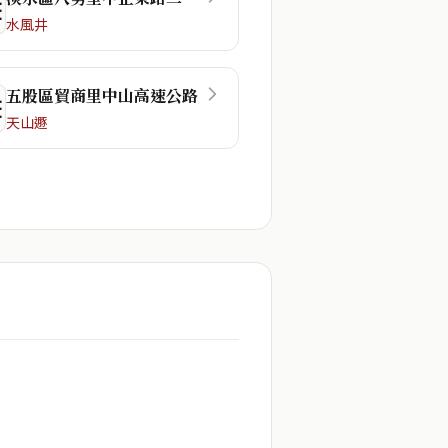
☴
水風井
五股區貿商里中山高速公路
☲
天山遯