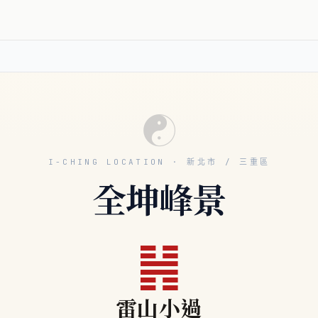
☯
I-CHING LOCATION · 新北市 / 三重區
全坤峰景
䷽
雷山小過