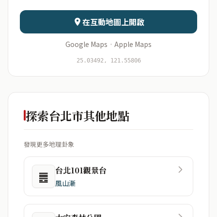
日期
出生時辰
在互動地圖上開啟
Google Maps
·
Apple Maps
開始分析
資料僅用於即時分析，不會儲存於伺服器
25.03492, 121.55806
探索台北市其他地點
發現更多地理卦象
台北101觀景台
䷌
風山漸