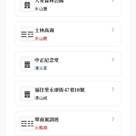
大安森林公園
䷴
水山蹇
士林高商
☰☲
天山遯
中正紀念堂
䷌
澤火革
福住里永康街47巷18號
䷌
澤山咸
華南駕訓班
☲☷
火風鼎