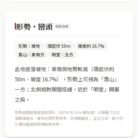
形勢・巒頭
地形分析
形勢：坡地
環起伏 50m
坡度約 16.7%
靠山：東南方
明堂：北方
此地座落坡地：東南側地勢較高（環起伏約
50m、坡度 16.7%），形勢上可視為「靠山」
一方；北側相對開闊低緩，近於「明堂」開展
之局。
形勢由開放衛星高程資料（SRTM 約 30m 解析度）以周邊八方位
環取樣粗估，僅供地理形勢參考、非堪輿鑑定； 正式立向、點穴仍
以實地羅盤與現場勘察為準。