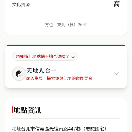
高
文化資源
方位 東北（艮）26.6°
想知道此地點適不適合你嗎？
天地人合一
☯
輸入生辰，探索你與此地的命理契合
信義區忠
駝國宅光復南路447巷
地點資訊
出生年份
月份
台北市信義區光復南路447巷（忠駝國宅）
地址