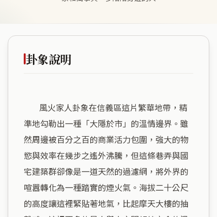
卦象說明
        風火家人卦象在信義區這片繁華地帶，精
準地勾勒出一種「大隱於市」的溫情邊界。雖
然周邊被百分之百的商業活力包圍，強大的物
慾與效率在幾步之遙外沸騰，但這條巷弄與國
宅建築群卻像是一道天然的過濾網，將外界的
喧囂轉化為一種踏實的煙火氣。海拔二十公尺
的高度讓這裡緊貼著地氣，比起摩天大樓的抽