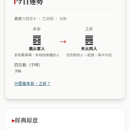
今日運勢
農曆六月廿七 ・ 乙卯日 ・ 立秋
本卦
之卦
䷤
䷌
→
風火家人
天火同人
家和萬事興，多陪陪身邊的人
找到對的人一起做，事半功倍
四爻動（子時）
子時
什麼是本卦、之卦？
經典原意