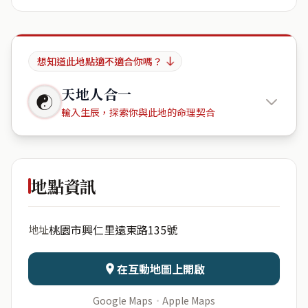
想知道此地點適不適合你嗎？
天地人合一
☯
輸入生辰，探索你與此地的命理契合
元智生活
會館
地點資訊
出生年份
月份
桃園市興仁里遠東路135號
地址
日期
出生時辰
在互動地圖上開啟
Google Maps
·
Apple Maps