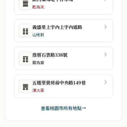
䷀
乾為天
義盛里上宇內上宇內道路
䷁
山地剝
詹厝石雲路338號
䷖
震為雷
五權里營房前中央路149巷
䷠
澤火革
查看桃園市所有地點