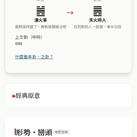
䷰
䷌
→
澤火革
天火同人
是時候改變了，勇敢換個做法吧
找到對的人一起做，事半功倍
上爻動（申時）
申時
什麼是本卦、之卦？
經典原意
形勢・巒頭
地形分析