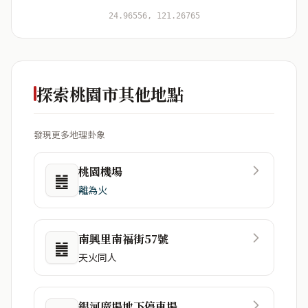
開始分析
資料僅用於即時分析，不會儲存於伺服器
24.96556, 121.26765
探索桃園市其他地點
發現更多地理卦象
桃園機場
䷰
離為火
南興里南福街57號
䷰
天火同人
銀河廣場地下停車場