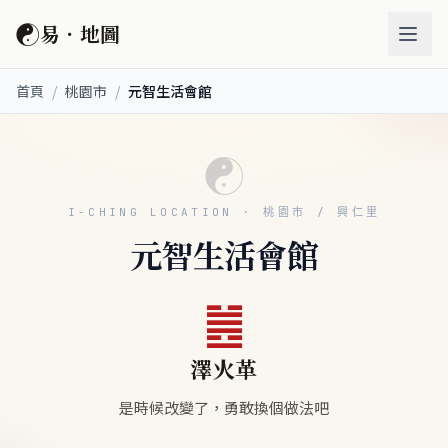
☯
易．地圖
首頁
/
桃園市
/
元智生活會館
☯
I-CHING LOCATION · 桃園市 / 興仁里
元智生活會館
䷰
澤火革
是時候改變了，勇敢換個做法吧