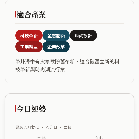
適合產業
科技革新
金融創新
時尚設計
工業轉型
企業改革
革卦澤中有火象徵除舊布新，適合破舊立新的科
技革新與時尚潮流行業。
今日運勢
農曆六月廿七 ・ 乙卯日 ・ 立秋
本卦
之卦