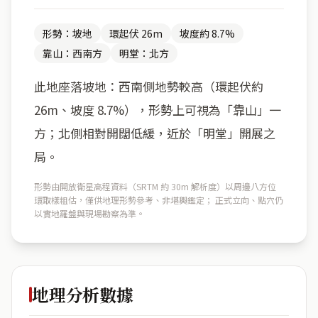
形勢：坡地
環起伏 26m
坡度約 8.7%
靠山：西南方
明堂：北方
此地座落坡地：西南側地勢較高（環起伏約
26m、坡度 8.7%），形勢上可視為「靠山」一
方；北側相對開闊低緩，近於「明堂」開展之
局。
形勢由開放衛星高程資料（SRTM 約 30m 解析度）以周邊八方位
環取樣粗估，僅供地理形勢參考、非堪輿鑑定； 正式立向、點穴仍
以實地羅盤與現場勘察為準。
地理分析數據