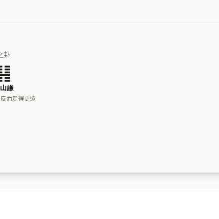
之卦
䷎
山謙
，反而走得更遠