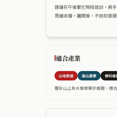
建議在午後繁忙時段造訪，將手
思緒收攏。離開後，不妨刻意避
適合產業
山地救援
高山農業
骨科復
蹇卦山上有水象徵舉步維艱，適