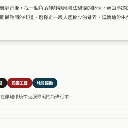
機靜音後，找一個角落靜靜觀察書法線條的起伏，藉由墨跡
開最熱鬧的街道，選擇走一段人煙較少的巷弄，延續這份由內
健
艱困工程
地質探勘
合在艱難環境中克服障礙的特殊行業。