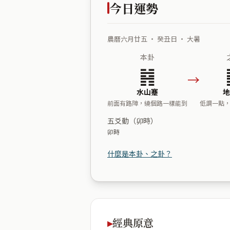
今日運勢
農曆六月廿五 ・ 癸丑日 ・ 大暑
本卦
䷦
→
水山蹇
地
前面有路障，繞個路一樣能到
低調一點
五爻動（卯時）
卯時
什麼是本卦、之卦？
經典原意