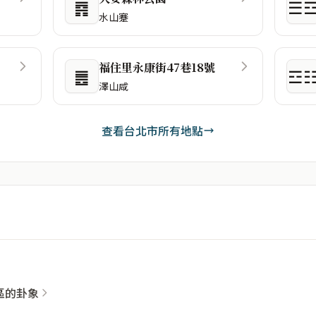
䷴
☰
水山蹇
福住里永康街47巷18號
䷌
☲
澤山咸
查看台北市所有地點
社區的卦象