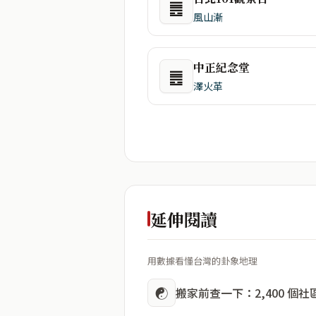
䷌
風山漸
中正紀念堂
䷌
澤火革
延伸閱讀
用數據看懂台灣的卦象地理
☯
搬家前查一下：2,400 個