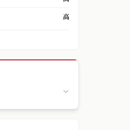
高
出生時辰