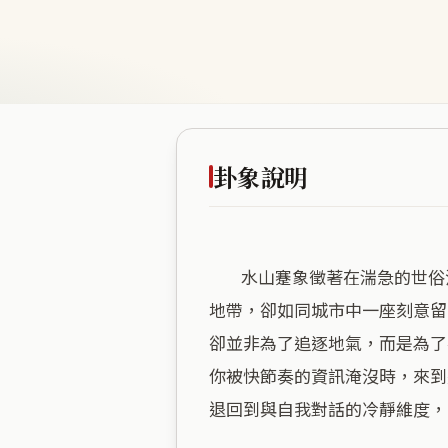
卦象說明
        水山蹇象徵著在湍急的世俗洪流中，選擇停下腳步、轉身向內的智慧。何創時書法藝術基金會處於商業密度極高的核心
地帶，卻如同城市中一座刻意留
卻並非為了追逐地氣，而是為了
你被快節奏的資訊淹沒時，來到
退回到與自我對話的冷靜維度，