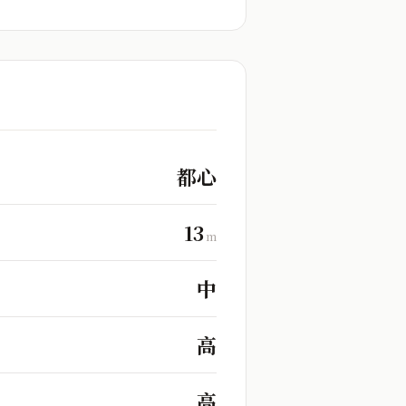
都心
13
m
中
高
高