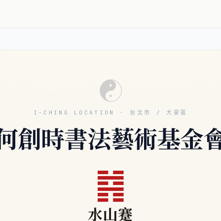
☯
I-CHING LOCATION · 台北市 / 大安區
何創時書法藝術基金
䷦
水山蹇