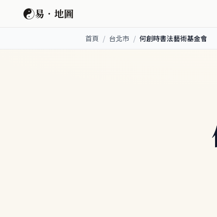
☯
易．地圖
首頁
/
台北市
/
何創時書法藝術基金會