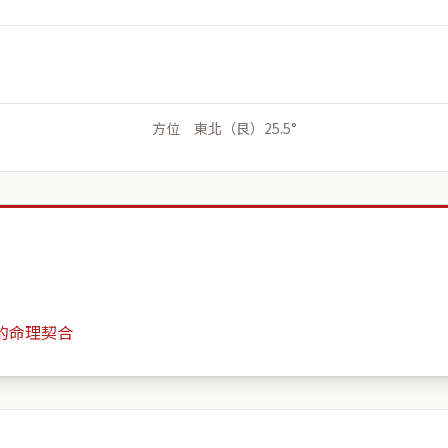
方位 東北（艮）25.5°
的命理契合
何創時書法藝術基金會
月份
日期