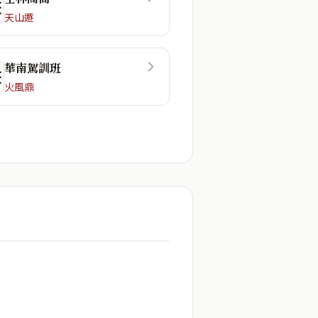
☲
天山遯
華南駕訓班
☷
火風鼎