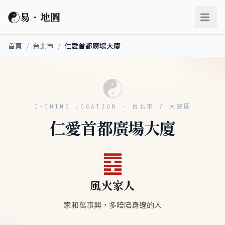
☯
易．地圖
首頁
/
台北市
/
仁愛首都廣場大廈
☯
I-CHING LOCATION · 台北市 / 大安區
仁愛首都廣場大廈
䷤
風火家人
家和萬事興，多陪陪身邊的人