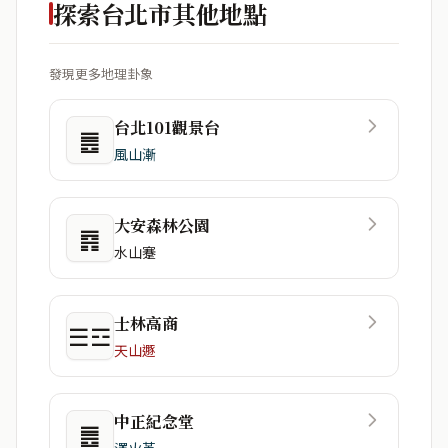
探索台北市其他地點
發現更多地理卦象
台北101觀景台
䷌
風山漸
大安森林公園
䷴
水山蹇
士林高商
☰☲
天山遯
中正紀念堂
䷌
澤火革