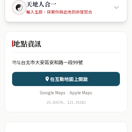
天地人合一
☯
輸入生辰，探索你與此地的命理契合
仁愛首都
廣場大廈
地點資訊
出生年份
月份
台北市大安區安和路一段99號
地址
日期
出生時辰
在互動地圖上開啟
Google Maps
·
Apple Maps
開始分析
資料僅用於即時分析，不會儲存於伺服器
25.03576, 121.55281