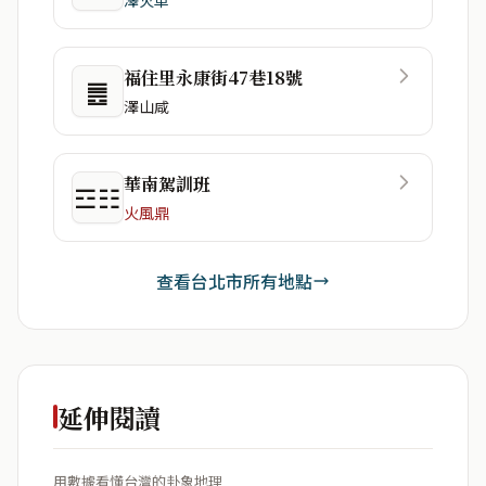
福住里永康街47巷18號
䷌
澤山咸
華南駕訓班
☲☷
火風鼎
查看台北市所有地點
延伸閱讀
用數據看懂台灣的卦象地理