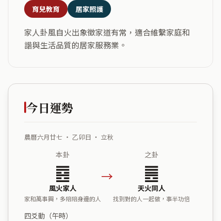
育兒教育
居家照護
家人卦風自火出象徵家道有常，適合維繫家庭和
諧與生活品質的居家服務業。
今日運勢
農曆六月廿七 ・ 乙卯日 ・ 立秋
本卦
之卦
䷤
䷌
→
風火家人
天火同人
家和萬事興，多陪陪身邊的人
找到對的人一起做，事半功倍
四爻動（午時）