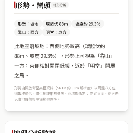
形勢・巒頭
地形分析
形勢：坡地
環起伏 88m
坡度約 29.3%
靠山：西方
明堂：東方
此地座落坡地：西側地勢較高（環起伏約
88m、坡度 29.3%），形勢上可視為「靠山」
一方；東側相對開闊低緩，近於「明堂」開展
之局。
形勢由開放衛星高程資料（SRTM 約 30m 解析度）以周邊八方位
環取樣粗估，僅供地理形勢參考、非堪輿鑑定； 正式立向、點穴仍
以實地羅盤與現場勘察為準。
地理分析數據