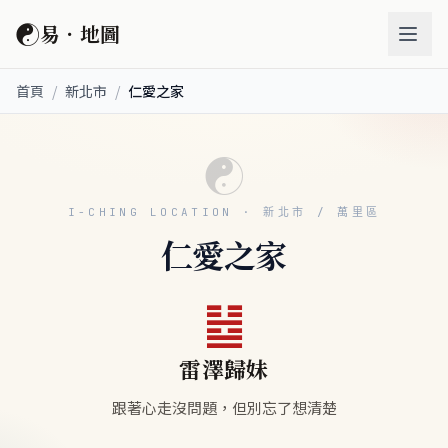
☯
易．地圖
首頁
/
新北市
/
仁愛之家
☯
I-CHING LOCATION · 新北市 / 萬里區
仁愛之家
䷵
雷澤歸妹
跟著心走沒問題，但別忘了想清楚