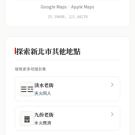
Google Maps
·
Apple Maps
開始分析
資料僅用於即時分析，不會儲存於伺服器
25.19698, 121.68276
探索新北市其他地點
發現更多地理卦象
淡水老街
☰☲
天火同人
九份老街
䷌
水火既濟