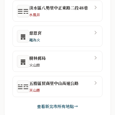
淡水區八勢里中正東路二段48巷
☰☴
水風井
慈恩宮
䷠
離為火
樹林郵局
䷠
火山旅
五股區貿商里中山高速公路
☱☲
天山遯
查看新北市所有地點