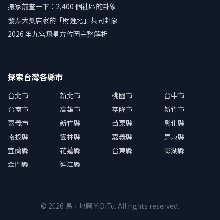
搬家前查一下：2,400 個社區的卦象
發票大獎店家的「財運地」共同卦象
2026 年九宮飛星方位圖完整解析
探索台灣各縣市
台北市
新北市
桃園市
台中市
台南市
高雄市
基隆市
新竹市
嘉義市
新竹縣
苗栗縣
彰化縣
南投縣
雲林縣
嘉義縣
屏東縣
宜蘭縣
花蓮縣
台東縣
澎湖縣
金門縣
連江縣
© 2026 易．地圖 YiDiTu. All rights reserved.