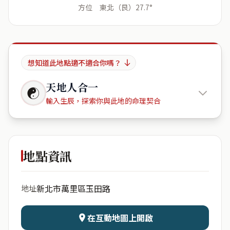
方位 東北（艮）27.7°
想知道此地點適不適合你嗎？
天地人合一
☯
輸入生辰，探索你與此地的命理契合
仁愛之家
地點資訊
出生年份
月份
新北市萬里區玉田路
地址
日期
出生時辰
在互動地圖上開啟