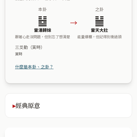
本卦
之卦
䷵
䷡
→
雷澤歸妹
雷天大壯
跟著心走沒問題，但別忘了想清楚
能量爆棚，但記得別衝過頭
三爻動（寅時）
寅時
什麼是本卦、之卦？
經典原意