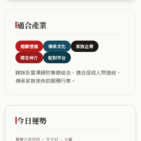
適合產業
婚慶禮儀
傳承文化
家族企業
媒合仲介
配對平台
歸妹卦雷澤歸附象徵結合，適合促成人際連結、
傳承家族使命的服務行業。
今日運勢
農曆六月廿四 ・ 壬子日 ・ 大暑