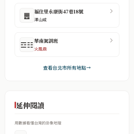
福住里永康街47巷18號
䷌
澤山咸
華南駕訓班
☲☷
火風鼎
查看台北市所有地點
延伸閱讀
用數據看懂台灣的卦象地理