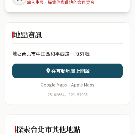
輸入生辰，探索你與此地的命理契合
中正香榭
地點資訊
出生年份
月份
台北市中正區和平西路一段57號
地址
日期
出生時辰
在互動地圖上開啟
Google Maps
·
Apple Maps
開始分析
資料僅用於即時分析，不會儲存於伺服器
25.02664, 121.51985
探索台北市其他地點