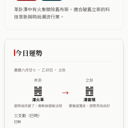
革卦澤中有火象徵除舊布新，適合破舊立新的科
技革新與時尚潮流行業。
今日運勢
農曆六月廿七 ・ 乙卯日 ・ 立秋
本卦
之卦
䷰
䷐
→
澤火革
澤雷隨
是時候改變了，勇敢換個做法吧
跟著感覺走，順勢而為就好
三爻動（巳時）
巳時