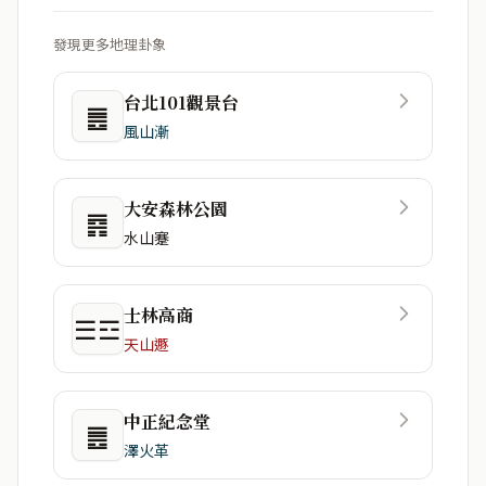
發現更多地理卦象
台北101觀景台
䷌
風山漸
大安森林公園
䷴
水山蹇
士林高商
☰☲
天山遯
中正紀念堂
䷌
澤火革