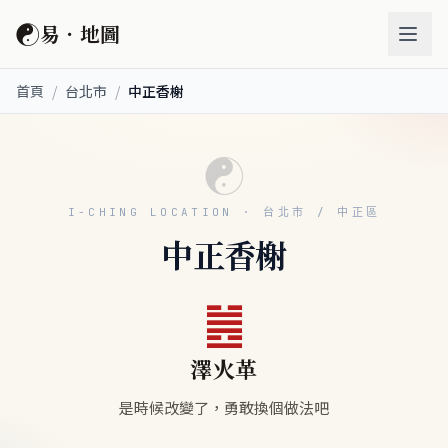
☯
易．地圖
首頁
/
台北市
/
中正香榭
☯
I-CHING LOCATION · 台北市 / 中正區
中正香榭
䷰
澤火革
是時候改變了，勇敢換個做法吧