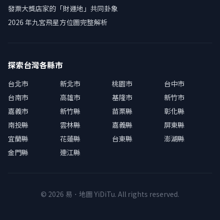
發票大獎店家的「財運地」共同卦象
2026 年九宮飛星方位圖完整解析
探索台灣各縣市
台北市
新北市
桃園市
台中市
台南市
高雄市
基隆市
新竹市
嘉義市
新竹縣
苗栗縣
彰化縣
南投縣
雲林縣
嘉義縣
屏東縣
宜蘭縣
花蓮縣
台東縣
澎湖縣
金門縣
連江縣
© 2026 易．地圖 YiDiTu. All rights reserved.