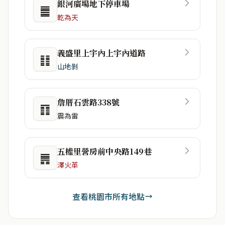
銀河廣場地下停車場
䷀
乾為天
義盛里上宇內上宇內道路
䷁
山地剝
詹厝石雲路338號
䷖
震為雷
五權里營房前中央路149巷
䷠
澤火革
查看桃園市所有地點