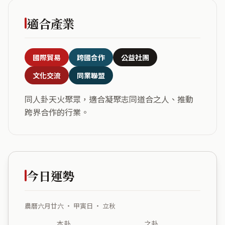
適合產業
國際貿易
跨國合作
公益社團
文化交流
同業聯盟
同人卦天火聚眾，適合凝聚志同道合之人、推動
跨界合作的行業。
今日運勢
農曆六月廿六 ・ 甲寅日 ・ 立秋
本卦
之卦