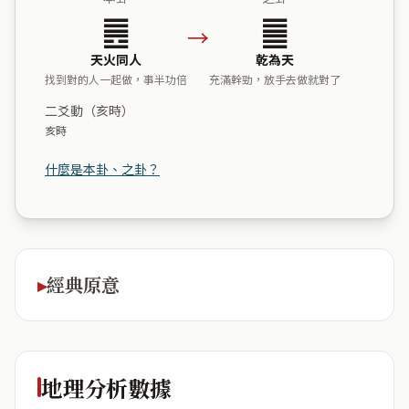
䷌
䷀
→
天火同人
乾為天
找到對的人一起做，事半功倍
充滿幹勁，放手去做就對了
二爻動（亥時）
亥時
什麼是本卦、之卦？
經典原意
地理分析數據