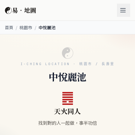
☯
易．地圖
首頁
/
桃園市
/
中悅麗池
☯
I-CHING LOCATION · 桃園市 / 長壽里
中悅麗池
䷌
天火同人
找到對的人一起做，事半功倍