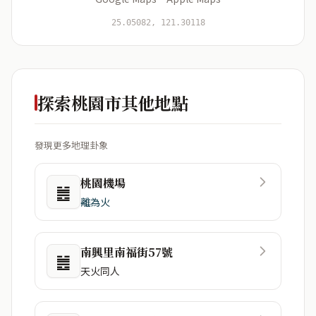
開始分析
資料僅用於即時分析，不會儲存於伺服器
25.05082, 121.30118
探索桃園市其他地點
發現更多地理卦象
桃園機場
䷰
離為火
南興里南福街57號
䷰
天火同人