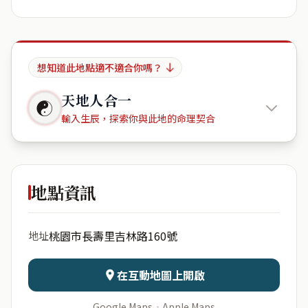
想知道此地點適不適合你嗎？
天地人合一
☯
輸入生辰，探索你與此地的命理契合
中悅麗池
地點資訊
出生年份
月份
桃園市長壽里吉林路160號
地址
日期
出生時辰
在互動地圖上開啟
Google Maps
·
Apple Maps